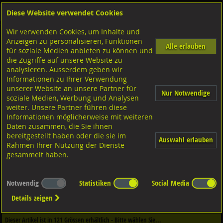
Diese Website verwendet Cookies
Anmelden
Warenkorb
Wir verwenden Cookies, um Inhalte und
Shop
Schrauben
Aussensechskant
Anzeigen zu personalisieren, Funktionen
Alle erlauben
für soziale Medien anbieten zu können und
Feingewinde mit Schaft
die Zugriffe auf unsere Website zu
10.9 Stahl schwarz, DIN960 ISO8675
analysieren. Ausserdem geben wir
Informationen zu Ihrer Verwendung
unserer Website an unsere Partner für
Nur Notwendige
soziale Medien, Werbung und Analysen
weiter. Unsere Partner führen diese
Informationen möglicherweise mit weiteren
Daten zusammen, die Sie ihnen
bereitgestellt haben oder die sie im
Auswahl erlauben
Rahmen Ihrer Nutzung der Dienste
gesammelt haben.
Notwendig
Statistiken
Social Media
Dieser Artikel ist in
4
Qualitäten erhältlich - Bitte wählen Sie...
Details zeigen
Qualität / Oberfläche
Dieser Artikel ist in
121
Grössen erhältlich - Bitte wählen Sie...