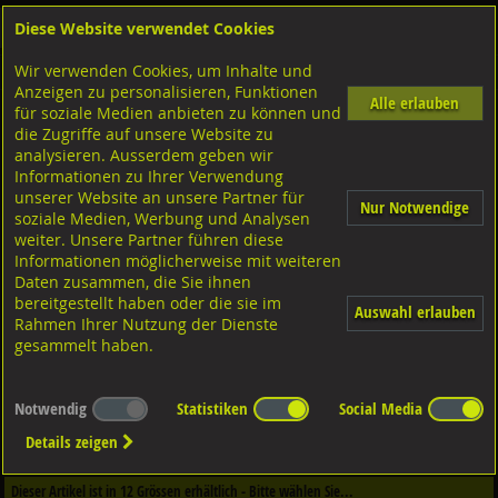
Diese Website verwendet Cookies
Anmelden
Warenkorb
Wir verwenden Cookies, um Inhalte und
Shop
Sicherungselemente
Anzeigen zu personalisieren, Funktionen
Alle erlauben
für soziale Medien anbieten zu können und
DUBO Schraubensicherung
die Zugriffe auf unsere Website zu
für Sechskantschrauben,
analysieren. Ausserdem geben wir
Informationen zu Ihrer Verwendung
unserer Website an unsere Partner für
Nur Notwendige
soziale Medien, Werbung und Analysen
weiter. Unsere Partner führen diese
Informationen möglicherweise mit weiteren
Daten zusammen, die Sie ihnen
bereitgestellt haben oder die sie im
Auswahl erlauben
Rahmen Ihrer Nutzung der Dienste
gesammelt haben.
Notwendig
Statistiken
Social Media
Dieser Artikel ist in
2
Qualitäten erhältlich - Bitte wählen Sie...
Details zeigen
Qualität / Oberfläche
Dieser Artikel ist in
12
Grössen erhältlich - Bitte wählen Sie...