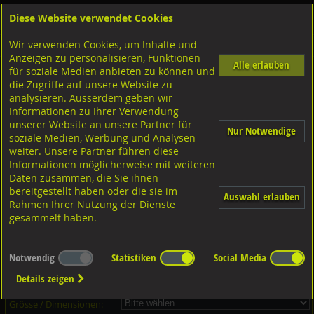
Diese Website verwendet Cookies
Anmelden
Warenkorb
Wir verwenden Cookies, um Inhalte und
Shop
Klemmteile Lindapter
Typ T
Anzeigen zu personalisieren, Funktionen
Alle erlauben
für soziale Medien anbieten zu können und
Klemmteile Lindapter, Typ T Temperguss verzinkt
die Zugriffe auf unsere Website zu
analysieren. Ausserdem geben wir
Informationen zu Ihrer Verwendung
unserer Website an unsere Partner für
Nur Notwendige
soziale Medien, Werbung und Analysen
weiter. Unsere Partner führen diese
Informationen möglicherweise mit weiteren
Daten zusammen, die Sie ihnen
bereitgestellt haben oder die sie im
Auswahl erlauben
Rahmen Ihrer Nutzung der Dienste
gesammelt haben.
Dieser Artikel ist in 1 Grössen erhältlich - Bitte wählen Sie...
Notwendig
Statistiken
Social Media
Artikel-Nr.:
...
Details zeigen
Verpackungs-Einheit:
...
Grösse / Dimensionen: