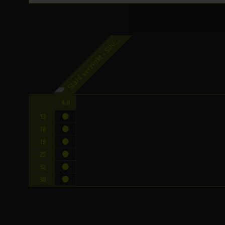
t
a
h
l
v
e
r
z
i
n
k
t
-
S
i
l
e
r
l
i
n
S
e
v
4.0
13
16
19
25
32
38