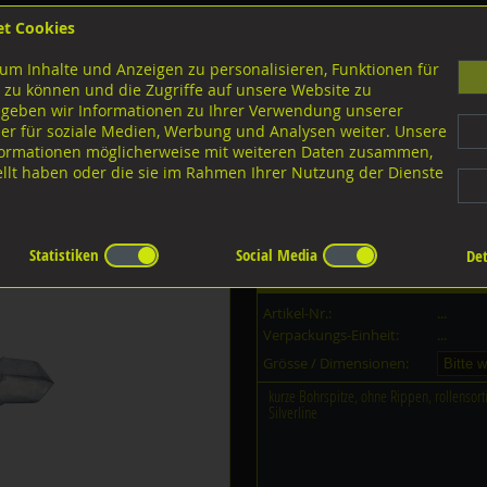
et Cookies
B
um Inhalte und Anzeigen zu personalisieren, Funktionen für
G
 zu können und die Zugriffe auf unsere Website zu
 geben wir Informationen zu Ihrer Verwendung unserer
er für soziale Medien, Werbung und Analysen weiter. Unsere
nloads
nformationen möglicherweise mit weiteren Daten zusammen,
tellt haben oder die sie im Rahmen Ihrer Nutzung der Dienste
Diverse Ausführungen
Typ 1660 NR
Statistiken
Social Media
Det
Dieser Artikel ist in
6
Grössen erh
Artikel-Nr.:
...
Verpackungs-Einheit:
...
Grösse / Dimensionen:
kurze Bohrspitze, ohne Rippen, rollensor
Silverline