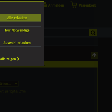
Anmelden
Warenkorb
Alle erlauben
Nur Notwendige
Auswahl erlauben
ails zeigen
ältlich - Bitte wählen Sie...
tiert, Zierkopf ø7,2mm