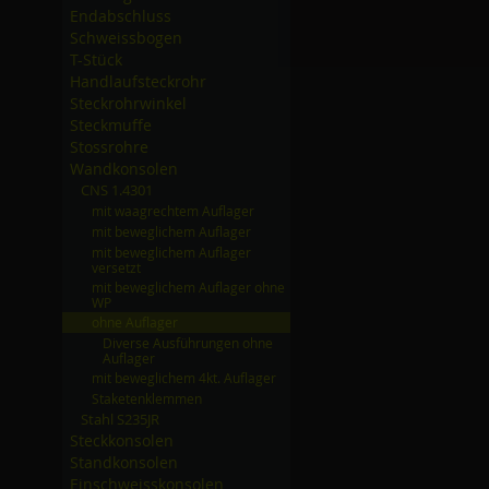
Endabschluss
Schweissbogen
T-Stück
Handlaufsteckrohr
Steckrohrwinkel
Steckmuffe
Stossrohre
Wandkonsolen
CNS 1.4301
mit waagrechtem Auflager
mit beweglichem Auflager
mit beweglichem Auflager
versetzt
mit beweglichem Auflager ohne
WP
ohne Auflager
Diverse Ausführungen ohne
Auflager
mit beweglichem 4kt. Auflager
Staketenklemmen
Stahl S235JR
Steckkonsolen
Standkonsolen
Einschweisskonsolen