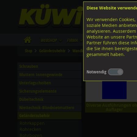
Diese Website verwend
F
Lagerstrasse 8
8953 Dietikon
Wir verwenden Cookies, 
I
Tel.
043 455 20 30
soziale Medien anbieten
analysieren. Ausserdem
Website an unsere Partn
WebShop
Firma
Lieferinfo
Infos/Dow
Partner führen diese I
die Sie ihnen bereitges
Shop
Geländerzubehör
Wandkonsolen
CNS 1.4301
ohne A
gesammelt haben.
ohne Auflager
Schrauben
Notwendig
Muttern Innengewinde
Unterlagscheiben
Sicherungselemente
Dübeltechnik
Diverse Ausführungen o
Niettechnik-Blindnietmuttern
Auflager
Geländerzubehör
Rohrkappen
Rohrecken
Rohrbogen