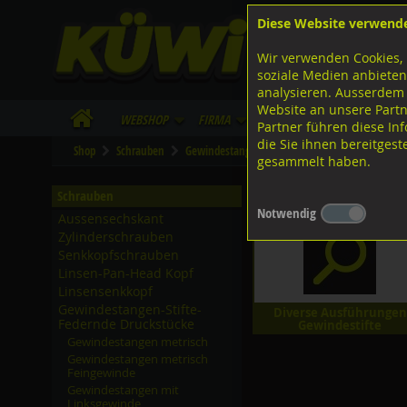
Diese Website verwend
F
Lagerstrasse 8
8953 Dietikon
Wir verwenden Cookies, 
I
Tel.
043 455 20 30
soziale Medien anbieten
analysieren. Ausserdem
Website an unsere Partn
WebShop
Firma
Lieferinfo
Infos/Dow
Partner führen diese I
die Sie ihnen bereitges
Shop
Schrauben
Gewindestangen-Stifte-Federnde Druckstücke
gesammelt haben.
Gewindestifte
Schrauben
Notwendig
Aussensechskant
Zylinderschrauben
Senkkopfschrauben
Linsen-Pan-Head Kopf
Linsensenkkopf
Gewindestangen-Stifte-
Diverse Ausführungen
Federnde Druckstücke
Gewindestifte
Gewindestangen metrisch
Gewindestangen metrisch
Feingewinde
Gewindestangen mit
Linksgewinde