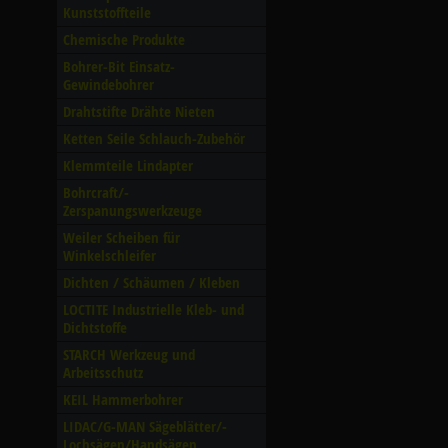
Kunststoffteile
Chemische Produkte
Bohrer-Bit Einsatz-
Gewindebohrer
Drahtstifte Drähte Nieten
Ketten Seile Schlauch-Zubehör
Klemmteile Lindapter
Bohrcraft/­
Zerspanungswerkzeuge
Weiler Scheiben für
Winkelschleifer
Dichten /­ Schäumen /­ Kleben
LOCTITE Industrielle Kleb- und
Dichtstoffe
STARCH Werkzeug und
Arbeitsschutz
KEIL Hammerbohrer
LIDAC/­G-MAN Sägeblätter/­
Lochsägen/­Handsägen