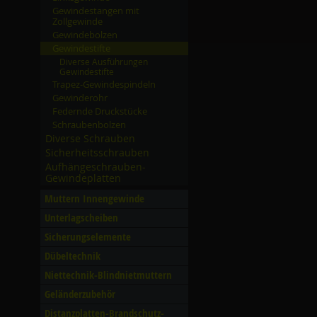
Gewindestangen mit
Zollgewinde
Gewindebolzen
Gewindestifte
Diverse Ausführungen
Gewindestifte
Trapez-Gewindespindeln
Gewinderohr
Federnde Druckstücke
Schraubenbolzen
Diverse Schrauben
Sicherheitsschrauben
Aufhängeschrauben-
Gewindeplatten
Muttern Innengewinde
Unterlagscheiben
Sicherungselemente
Dübeltechnik
Niettechnik-Blindnietmuttern
Geländerzubehör
Distanzplatten-Brandschutz-