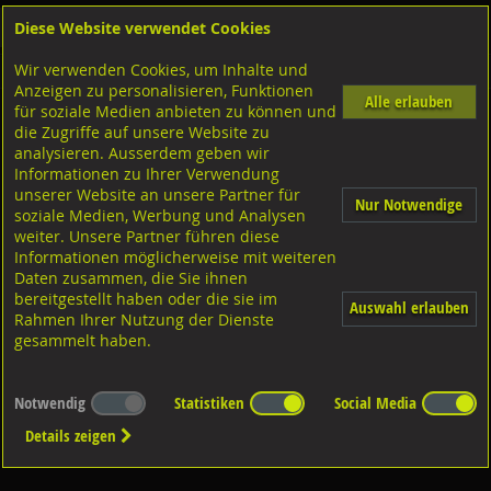
Diese Website verwendet Cookies
Anmelden
Warenkorb
Wir verwenden Cookies, um Inhalte und
Shop
Dübeltechnik
Anzeigen zu personalisieren, Funktionen
Alle erlauben
für soziale Medien anbieten zu können und
Betonschrauben
die Zugriffe auf unsere Website zu
analysieren. Ausserdem geben wir
Informationen zu Ihrer Verwendung
unserer Website an unsere Partner für
Nur Notwendige
soziale Medien, Werbung und Analysen
weiter. Unsere Partner führen diese
Informationen möglicherweise mit weiteren
Diverse Ausführungen
Betonschrauben
Daten zusammen, die Sie ihnen
bereitgestellt haben oder die sie im
Auswahl erlauben
Rahmen Ihrer Nutzung der Dienste
gesammelt haben.
Notwendig
Statistiken
Social Media
Details zeigen