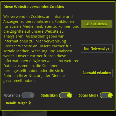
Diese Website verwendet Cookies
Anmelden
Warenkorb
Wir verwenden Cookies, um Inhalte und
Shop
Schrauben
Sicherheitsschrauben
metrisch
Anzeigen zu personalisieren, Funktionen
Alle erlauben
für soziale Medien anbieten zu können und
Diverse Ausführungen
die Zugriffe auf unsere Website zu
analysieren. Ausserdem geben wir
Informationen zu Ihrer Verwendung
Diverse Ausführungen
unserer Website an unsere Partner für
Nur Notwendige
soziale Medien, Werbung und Analysen
weiter. Unsere Partner führen diese
Informationen möglicherweise mit weiteren
Linsen-Pan-Head Kopf
Daten zusammen, die Sie ihnen
bereitgestellt haben oder die sie im
Auswahl erlauben
Diverse Ausführungen
Rahmen Ihrer Nutzung der Dienste
gesammelt haben.
Senkkopf
Notwendig
Statistiken
Social Media
Details zeigen
A2 rostfrei