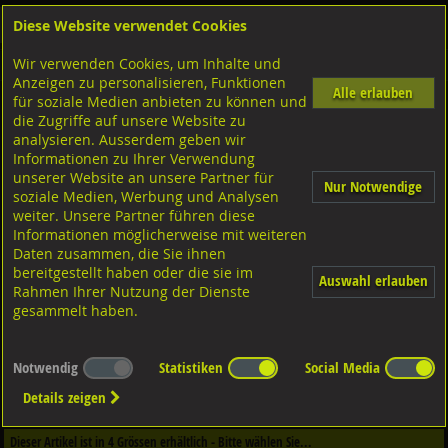
Diese Website verwendet Cookies
Anmelden
Warenkorb
Wir verwenden Cookies, um Inhalte und
Shop
Niettechnik-Blindnietmuttern
Anzeigen zu personalisieren, Funktionen
Alle erlauben
für soziale Medien anbieten zu können und
Blindnietmuttern GO-NUT Senkkopf
die Zugriffe auf unsere Website zu
Stahl verzinkt,
analysieren. Ausserdem geben wir
Informationen zu Ihrer Verwendung
unserer Website an unsere Partner für
Nur Notwendige
soziale Medien, Werbung und Analysen
weiter. Unsere Partner führen diese
Informationen möglicherweise mit weiteren
Daten zusammen, die Sie ihnen
bereitgestellt haben oder die sie im
Auswahl erlauben
Rahmen Ihrer Nutzung der Dienste
gesammelt haben.
Notwendig
Statistiken
Social Media
Dieser Artikel ist in
2
Qualitäten erhältlich - Bitte wählen Sie...
Details zeigen
Qualität / Oberfläche
Dieser Artikel ist in
4
Grössen erhältlich - Bitte wählen Sie...