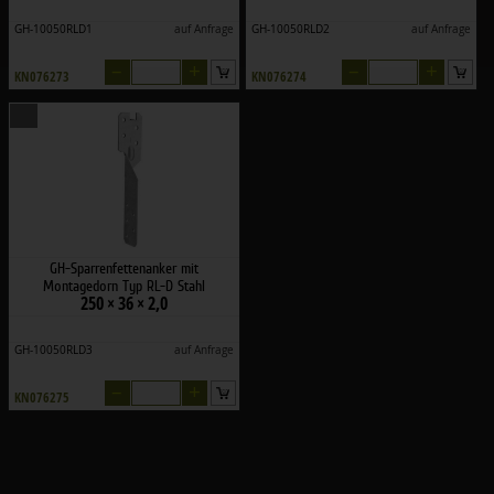
GH-10050RLD1
auf Anfrage
GH-10050RLD2
auf Anfrage
–
+
–
+
KN076273
KN076274
GH-Sparrenfettenanker mit
Montagedorn Typ RL-D Stahl
250 × 36 × 2,0
sendzimirverzinkt
GH-10050RLD3
auf Anfrage
–
+
KN076275