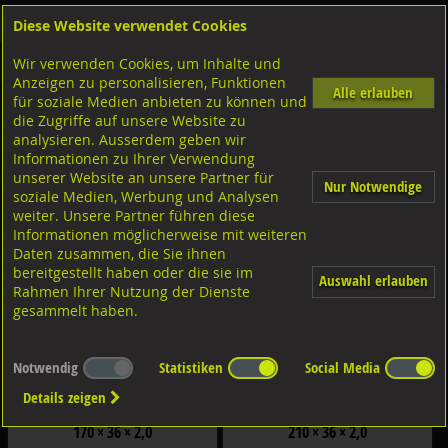
Diese Website verwendet Cookies
Anmelden
Warenkorb
Wir verwenden Cookies, um Inhalte und
Shop
Holzverbinder
Sparrenpfettenanker
Anzeigen zu personalisieren, Funktionen
Alle erlauben
für soziale Medien anbieten zu können und
Sparrenpfettenanker RL-D
die Zugriffe auf unsere Website zu
analysieren. Ausserdem geben wir
Filter nach Dimensionen:
Informationen zu Ihrer Verwendung
×
×
unserer Website an unsere Partner für
Nur Notwendige
soziale Medien, Werbung und Analysen
weiter. Unsere Partner führen diese
Filter zurücksetzen
Informationen möglicherweise mit weiteren
Daten zusammen, die Sie ihnen
bereitgestellt haben oder die sie im
Auswahl erlauben
Rahmen Ihrer Nutzung der Dienste
gesammelt haben.
Notwendig
Statistiken
Social Media
Details zeigen
GH-Sparrenfettenanker mit
GH-Sparrenfettenanker mit
Montagedorn Typ RL-D Stahl
Montagedorn Typ RL-D Stahl
170 × 36 × 2,0
210 × 36 × 2,0
sendzimirverzinkt
sendzimirverzinkt