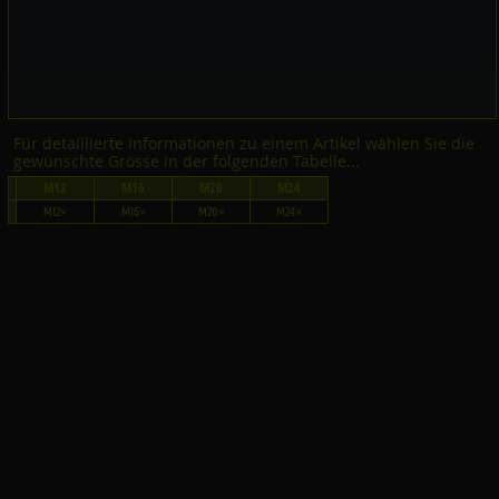
Für detaillierte Informationen zu einem Artikel wählen Sie die
gewünschte Grösse in der folgenden Tabelle...
M12
M16
M20
M24
M12×
M16×
M20×
M24×