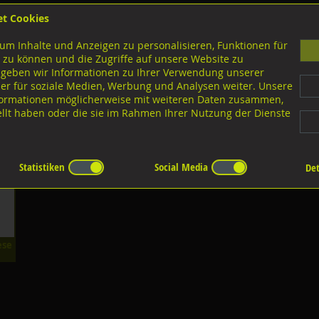
et Cookies
B
um Inhalte und Anzeigen zu personalisieren, Funktionen für
G
 zu können und die Zugriffe auf unsere Website zu
 geben wir Informationen zu Ihrer Verwendung unserer
er für soziale Medien, Werbung und Analysen weiter. Unsere
nloads
nformationen möglicherweise mit weiteren Daten zusammen,
tellt haben oder die sie im Rahmen Ihrer Nutzung der Dienste
seile u. div. Zubehör
Oese mit Aussengewinde
e
Statistiken
Social Media
Det
ese