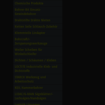
Chemische Produkte
Bohrer-Bit Einsatz-
Gewindebohrer
Drahtstifte Drähte Nieten
Ketten Seile Schlauch-Zubehör
Klemmteile Lindapter
Bohrcraft/­
Zerspanungswerkzeuge
Weiler Scheiben für
Winkelschleifer
Dichten /­ Schäumen /­ Kleben
LOCTITE Industrielle Kleb- und
Dichtstoffe
STARCH Werkzeug und
Arbeitsschutz
KEIL Hammerbohrer
LIDAC/­G-MAN Sägeblätter/­
Lochsägen/­Handsägen
Logistik Lösungen