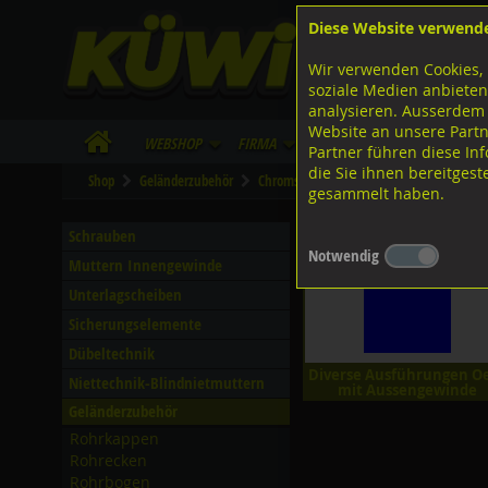
Diese Website verwend
F
Lagerstrasse 8
8953 Dietikon
Wir verwenden Cookies, 
I
Tel.
043 455 20 30
soziale Medien anbieten
analysieren. Ausserdem
Website an unsere Partn
WebShop
Firma
Lieferinfo
Infos/Dow
Partner führen diese I
die Sie ihnen bereitges
Shop
Geländerzubehör
Chromstahlseile - Zubehör
Chromstahl
gesammelt haben.
Oese mit Aussengewind
Schrauben
Notwendig
Muttern Innengewinde
Unterlagscheiben
Sicherungselemente
Dübeltechnik
Diverse Ausführungen O
Niettechnik-Blindnietmuttern
mit Aussengewinde
Geländerzubehör
Rohrkappen
Rohrecken
Rohrbogen