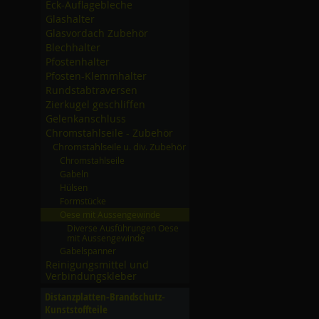
Eck-Auflagebleche
Glashalter
Glasvordach Zubehör
Blechhalter
Pfostenhalter
Pfosten-Klemmhalter
Rundstabtraversen
Zierkugel geschliffen
Gelenkanschluss
Chromstahlseile - Zubehör
Chromstahlseile u. div. Zubehör
Chromstahlseile
Gabeln
Hülsen
Formstücke
Oese mit Aussengewinde
Diverse Ausführungen Oese
mit Aussengewinde
Gabelspanner
Reinigungsmittel und
Verbindungskleber
Distanzplatten-Brandschutz-
Kunststoffteile