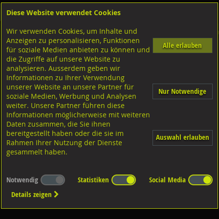
Diese Website verwendet Cookies
Anmelden
Warenkorb
Wir verwenden Cookies, um Inhalte und
Shop
Geländerzubehör
Pfosten-Klemmhalter
Diverse Ausführungen Pfosten-Kle
Anzeigen zu personalisieren, Funktionen
Alle erlauben
für soziale Medien anbieten zu können und
für Ecke
die Zugriffe auf unsere Website zu
analysieren. Ausserdem geben wir
Informationen zu Ihrer Verwendung
unserer Website an unsere Partner für
Nur Notwendige
soziale Medien, Werbung und Analysen
weiter. Unsere Partner führen diese
Informationen möglicherweise mit weiteren
Diverse Ausführungen für Ecke
Daten zusammen, die Sie ihnen
bereitgestellt haben oder die sie im
Auswahl erlauben
Rahmen Ihrer Nutzung der Dienste
gesammelt haben.
Notwendig
Statistiken
Social Media
Details zeigen