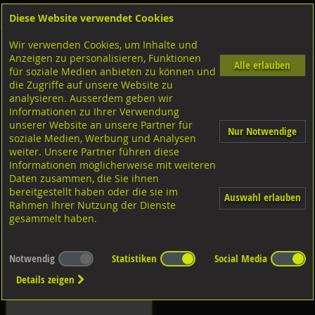
Diese Website verwendet Cookies
Anmelden
Warenkorb
Wir verwenden Cookies, um Inhalte und
Shop
Chemische Produkte
Coltogum Dichten/Schäumen/Kleben
Anzeigen zu personalisieren, Funktionen
Alle erlauben
für soziale Medien anbieten zu können und
Diverse Produkte Coltogum
die Zugriffe auf unsere Website zu
analysieren. Ausserdem geben wir
Informationen zu Ihrer Verwendung
unserer Website an unsere Partner für
Nur Notwendige
soziale Medien, Werbung und Analysen
weiter. Unsere Partner führen diese
Informationen möglicherweise mit weiteren
Dichten
Schäumen
Daten zusammen, die Sie ihnen
bereitgestellt haben oder die sie im
Auswahl erlauben
Rahmen Ihrer Nutzung der Dienste
gesammelt haben.
Notwendig
Statistiken
Social Media
Kleben
Zubehör
Details zeigen