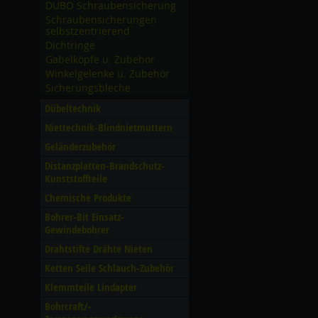
DUBO Schraubensicherung
Schraubensicherungen
selbstzentrierend
Dichtringe
Gabelköpfe u. Zubehör
Winkelgelenke u. Zubehör
Sicherungsbleche
Dübeltechnik
Niettechnik-Blindnietmuttern
Geländerzubehör
Distanzplatten-Brandschutz-
Kunststoffteile
Chemische Produkte
Bohrer-Bit Einsatz-
Gewindebohrer
Drahtstifte Drähte Nieten
Ketten Seile Schlauch-Zubehör
Klemmteile Lindapter
Bohrcraft/­