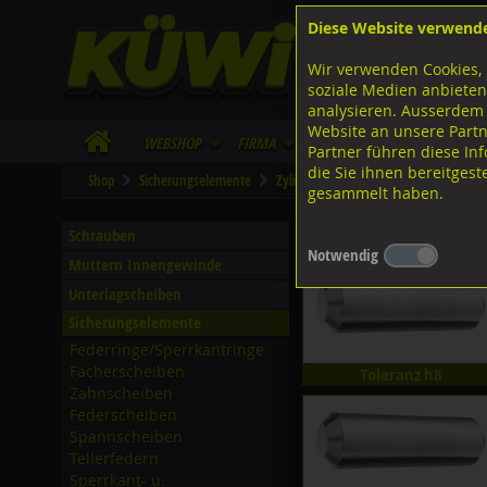
Diese Website verwend
F
Lagerstrasse 8
8953 Dietikon
Wir verwenden Cookies, 
I
Tel.
043 455 20 30
soziale Medien anbieten
analysieren. Ausserdem
Website an unsere Partn
WebShop
Firma
Lieferinfo
Infos/Dow
Partner führen diese I
die Sie ihnen bereitges
Shop
Sicherungselemente
Zylinderstifte
Diversen Ausführung
gesammelt haben.
Diversen Ausführungen Z
Schrauben
Notwendig
Muttern Innengewinde
Unterlagscheiben
Sicherungselemente
Federringe/­Sperrkantringe
Fächerscheiben
Toleranz h8
Zahnscheiben
Federscheiben
Spannscheiben
Tellerfedern
Sperrkant- u.