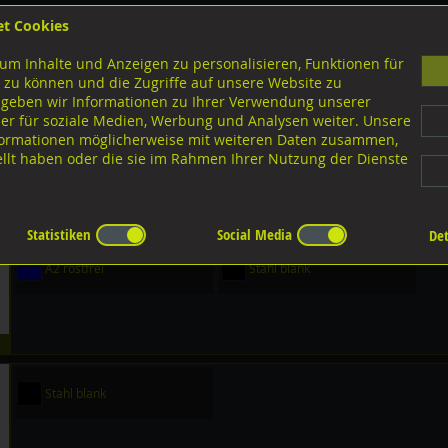
et Cookies
B
um Inhalte und Anzeigen zu personalisieren, Funktionen für
G
 zu können und die Zugriffe auf unsere Website zu
 geben wir Informationen zu Ihrer Verwendung unserer
er für soziale Medien, Werbung und Analysen weiter. Unsere
nloads
nformationen möglicherweise mit weiteren Daten zusammen,
tellt haben oder die sie im Rahmen Ihrer Nutzung der Dienste
en Zylinderstifte
ylinderstifte
Statistiken
Social Media
Det
A2 rostfrei
Stahl blank
Stahl blank