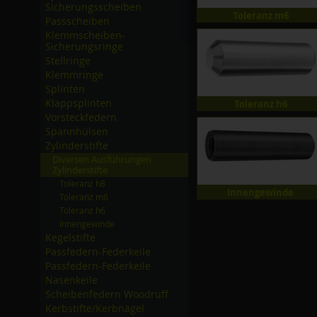
Sicherungsscheiben
Toleranz m6
Passscheiben
Klemmscheiben-
Sicherungsringe
Stellringe
Klemmringe
Splinten
Klappsplinten
Toleranz h6
Vorsteckfedern
Spannhülsen
Zylinderstifte
Diversen Ausführungen
Zylinderstifte
Toleranz h8
Innengewinde
Toleranz m6
Toleranz h6
Innengewinde
Kegelstifte
Passfedern-Federkeile
Passfedern-Federkeile
Nasenkeile
Scheibenfedern Woodruff
Kerbstifte/­Kerbnägel