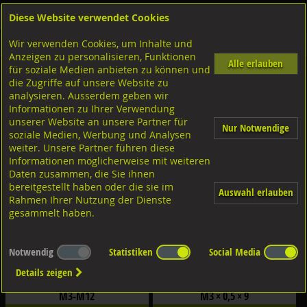
Diese Website verwendet Cookies
Anmelden
Warenkorb
Wir verwenden Cookies, um Inhalte und
Shop
Bohrcraft/Zerspanungswerkzeuge
Gewindebohrer
Schneideisen geschliffen
Anzeigen zu personalisieren, Funktionen
Alle erlauben
für soziale Medien anbieten zu können und
M-Schneideisen ø25x9mm, Form B
die Zugriffe auf unsere Website zu
analysieren. Ausserdem geben wir
Filter nach Dimensionen:
Informationen zu Ihrer Verwendung
×
×
unserer Website an unsere Partner für
Nur Notwendige
soziale Medien, Werbung und Analysen
weiter. Unsere Partner führen diese
Filter zurücksetzen
Informationen möglicherweise mit weiteren
Daten zusammen, die Sie ihnen
bereitgestellt haben oder die sie im
Auswahl erlauben
Rahmen Ihrer Nutzung der Dienste
gesammelt haben.
Notwendig
Statistiken
Social Media
Details zeigen
Bohrcraft M-Schneideisen SET 8-tlg. DIN
Bohrcraft M-Schneideisen Form B HSS-
EN 22568 HSS-G/Form B
G
M3-M12
M3 × 0,5 × 9