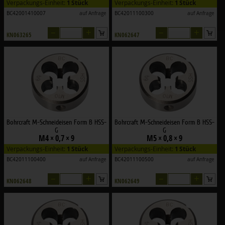
Verpackungs-Einheit:
1 Stück
Verpackungs-Einheit:
1 Stück
BC42001410007
auf Anfrage
BC42011100300
auf Anfrage
–
+
–
+
KN063265
KN062647
Bohrcraft M-Schneideisen Form B HSS-
Bohrcraft M-Schneideisen Form B HSS-
G
G
M4 × 0,7 × 9
M5 × 0,8 × 9
Verpackungs-Einheit:
1 Stück
Verpackungs-Einheit:
1 Stück
BC42011100400
auf Anfrage
BC42011100500
auf Anfrage
–
+
–
+
KN062648
KN062649