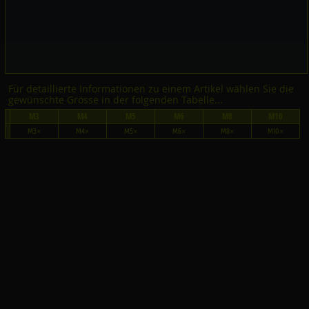
Für detaillierte Informationen zu einem Artikel wählen Sie die
gewünschte Grösse in der folgenden Tabelle...
M3
M4
M5
M6
M8
M10
M3×
M4×
M5×
M6×
M8×
M10×