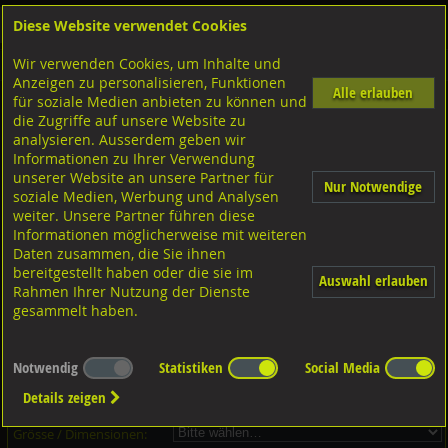
Diese Website verwendet Cookies
Anmelden
Warenkorb
Wir verwenden Cookies, um Inhalte und
Shop
Muttern Innengewinde
Rändelmuttern hohe Form
Anzeigen zu personalisieren, Funktionen
Alle erlauben
für soziale Medien anbieten zu können und
Rändelmuttern hohe Form, DIN466 5 verzinkt
die Zugriffe auf unsere Website zu
analysieren. Ausserdem geben wir
Informationen zu Ihrer Verwendung
unserer Website an unsere Partner für
Nur Notwendige
soziale Medien, Werbung und Analysen
weiter. Unsere Partner führen diese
Informationen möglicherweise mit weiteren
Daten zusammen, die Sie ihnen
bereitgestellt haben oder die sie im
Auswahl erlauben
Rahmen Ihrer Nutzung der Dienste
gesammelt haben.
Dieser Artikel ist in 6 Grössen erhältlich - Bitte wählen Sie...
Notwendig
Statistiken
Social Media
Artikel-Nr.:
...
Details zeigen
Verpackungs-Einheit:
...
Grösse / Dimensionen: