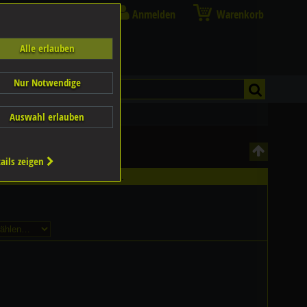
Anmelden
Warenkorb
Alle erlauben
Nur Notwendige
Auswahl erlauben
ails zeigen
ältlich - Bitte wählen Sie...