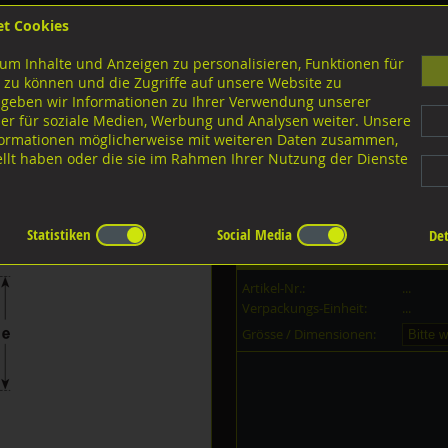
et Cookies
B
um Inhalte und Anzeigen zu personalisieren, Funktionen für
G
 zu können und die Zugriffe auf unsere Website zu
 geben wir Informationen zu Ihrer Verwendung unserer
er für soziale Medien, Werbung und Analysen weiter. Unsere
nloads
nformationen möglicherweise mit weiteren Daten zusammen,
tellt haben oder die sie im Rahmen Ihrer Nutzung der Dienste
de UNC UNF WW
ähnlich DIN 985 UNC
Statistiken
Social Media
Det
Dieser Artikel ist in
9
Grössen erh
Artikel-Nr.:
...
Verpackungs-Einheit:
...
Grösse / Dimensionen: