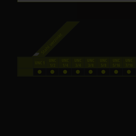
Stahl verzinkt
UNC
UNC
UNC
UNC
UNC
UNC
UNC
UNC 1
1/2
1/4
3/4
3/8
5/8
5/16
7/16