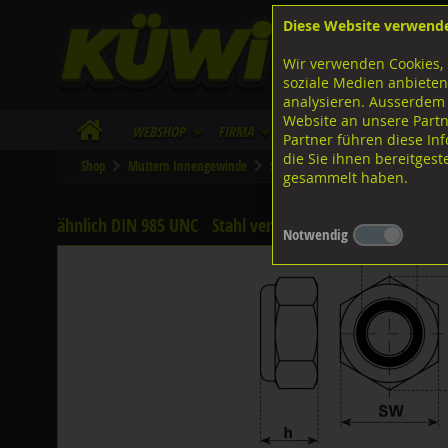
Diese Website verwend
F
Lagerstrasse 8
8953 Dietikon
Wir verwenden Cookies, 
I
Tel.
043 455 20 30
soziale Medien anbieten
analysieren. Ausserdem
Website an unsere Partn
WebShop
Firma
Lieferinfo
Infos/Dow
Partner führen diese I
die Sie ihnen bereitges
Shop
Muttern Innengewinde
Sicherungsmuttern
Zollgewin
gesammelt haben.
ähnlich DIN 985 UNC
Stahl verzinkt, ~DIN985
Notwendig