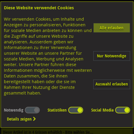
Diese Website verwendet Cookies
Anmelden
Warenkorb
Wir verwenden Cookies, um Inhalte und
Shop
Muttern Innengewinde
Vierkantmuttern
Diverse Ausführungen
Anzeigen zu personalisieren, Funktionen
Alle erlauben
für soziale Medien anbieten zu können und
Gewindeplatten Rechteck
die Zugriffe auf unsere Website zu
Stahl verzinkt,
analysieren. Ausserdem geben wir
Informationen zu Ihrer Verwendung
unserer Website an unsere Partner für
Nur Notwendige
soziale Medien, Werbung und Analysen
weiter. Unsere Partner führen diese
Informationen möglicherweise mit weiteren
Daten zusammen, die Sie ihnen
bereitgestellt haben oder die sie im
Auswahl erlauben
Rahmen Ihrer Nutzung der Dienste
gesammelt haben.
Notwendig
Statistiken
Social Media
Dieser Artikel ist in
1
Qualitäten erhältlich - Bitte wählen Sie...
Details zeigen
Qualität / Oberfläche
Dieser Artikel ist in
4
Grössen erhältlich - Bitte wählen Sie...