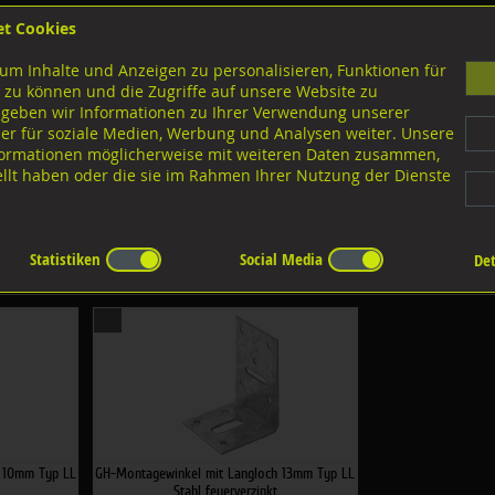
et Cookies
B
um Inhalte und Anzeigen zu personalisieren, Funktionen für
G
 zu können und die Zugriffe auf unsere Website zu
 geben wir Informationen zu Ihrer Verwendung unserer
er für soziale Medien, Werbung und Analysen weiter. Unsere
nloads
nformationen möglicherweise mit weiteren Daten zusammen,
tellt haben oder die sie im Rahmen Ihrer Nutzung der Dienste
tagewinkel LL
Statistiken
Social Media
Det
:
×
×
h 10mm Typ LL
GH-Montagewinkel mit Langloch 13mm Typ LL
Stahl feuerverzinkt