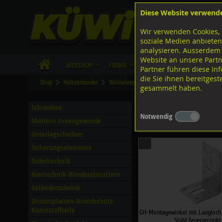
Diese Website verwend
F
Lagerstrasse 8
8953 Dietikon
Wir verwenden Cookies, 
I
Tel.
043 455 20 30
soziale Medien anbieten
analysieren. Ausserdem
Website an unsere Partn
WebShop
Firma
Lieferinfo
Infos/Dow
Partner führen diese I
die Sie ihnen bereitges
Shop
Holzverbinder
Winkelverbinder
Montagewinkel
Mon
gesammelt haben.
Montagewinkel LL
Schrauben
Notwendig
Muttern Innengewinde
Filter nach Dimensionen
Unterlagscheiben
Sicherungselemente
Dübeltechnik
Niettechnik-Blindnietmuttern
Geländerzubehör
Distanzplatten-Brandschutz-
Kunststoffteile
GH-Montagewinkel mit Langloc
Stahl feuerverzinkt