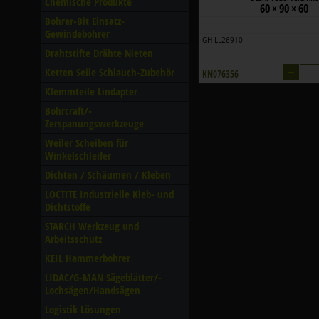
Chemische Produkte
60 × 90 × 60
Bohrer-Bit Einsatz-
Gewindebohrer
GH-LL26910
Drahtstifte Drähte Nieten
–
Ketten Seile Schlauch-Zubehör
KN076356
Klemmteile Lindapter
Bohrcraft/­
Zerspanungswerkzeuge
Weiler Scheiben für
Winkelschleifer
Dichten /­ Schäumen /­ Kleben
LOCTITE Industrielle Kleb- und
Dichtstoffe
STARCH Werkzeug und
Arbeitsschutz
KEIL Hammerbohrer
LIDAC/­G-MAN Sägeblätter/­
Lochsägen/­Handsägen
Logistik Lösungen