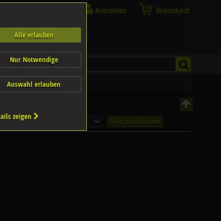
Anmelden
Warenkorb
Alle erlauben
Nur Notwendige
Auswahl erlauben
ails zeigen
Filter zurücksetzen