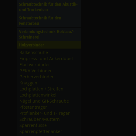
Schraubtechnik für den Akustik-
und Trockenbau
Schraubtechnik für den
Fensterbau
Verbindungstechnik Holzbau/­
Schreinerei
Holzverbinder
Balkenschuhe
Einpress- und Ankerdübel
Flachverbinder
GEKA Verbinder
Gerberverbinder
Knaggen
Lochplatten /­ Streifen
Lochplattenwinkel
Nägel und GH-Schraube
Pfostenträger
Profilanker- und T-Träger
Schrauben/­Muttern
Sparrenfüsse
Sparrenpfettenanker