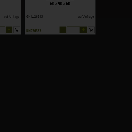
60 × 90 × 60
auf Anfrage
GH-LL26913
auf Anfrage
+
–
+
KN076357