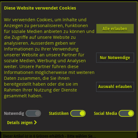
Diese Website verwendet Cookies
Anmelden
Warenkorb
Wir verwenden Cookies, um Inhalte und
Shop
Klemmteile Lindapter
Anzeigen zu personalisieren, Funktionen
Alle erlauben
für soziale Medien anbieten zu können und
Typ P1 kurz
die Zugriffe auf unsere Website zu
Temperguss verzinkt, Typ P1
analysieren. Ausserdem geben wir
Informationen zu Ihrer Verwendung
unserer Website an unsere Partner für
Nur Notwendige
soziale Medien, Werbung und Analysen
weiter. Unsere Partner führen diese
Informationen möglicherweise mit weiteren
Daten zusammen, die Sie ihnen
bereitgestellt haben oder die sie im
Auswahl erlauben
Rahmen Ihrer Nutzung der Dienste
gesammelt haben.
Notwendig
Statistiken
Social Media
Dieser Artikel ist in
2
Qualitäten erhältlich - Bitte wählen Sie...
Details zeigen
Qualität / Oberfläche
Dieser Artikel ist in
6
Grössen erhältlich - Bitte wählen Sie...