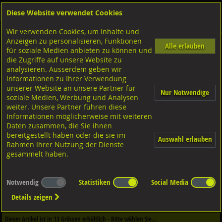
Diese Website verwendet Cookies
Anmelden
Warenkorb
Wir verwenden Cookies, um Inhalte und
Shop
Sicherungselemente
Sicherungsbleche
Diversen Ausführungen Sicherungsbl
Anzeigen zu personalisieren, Funktionen
Alle erlauben
für soziale Medien anbieten zu können und
mit zwei Lappen
die Zugriffe auf unsere Website zu
Stahl verzinkt, DIN463
analysieren. Ausserdem geben wir
Informationen zu Ihrer Verwendung
unserer Website an unsere Partner für
Nur Notwendige
soziale Medien, Werbung und Analysen
weiter. Unsere Partner führen diese
Informationen möglicherweise mit weiteren
Daten zusammen, die Sie ihnen
bereitgestellt haben oder die sie im
Auswahl erlauben
Rahmen Ihrer Nutzung der Dienste
gesammelt haben.
Notwendig
Statistiken
Social Media
Dieser Artikel ist in
2
Qualitäten erhältlich - Bitte wählen Sie...
Details zeigen
Qualität / Oberfläche
Dieser Artikel ist in
13
Grössen erhältlich - Bitte wählen Sie...