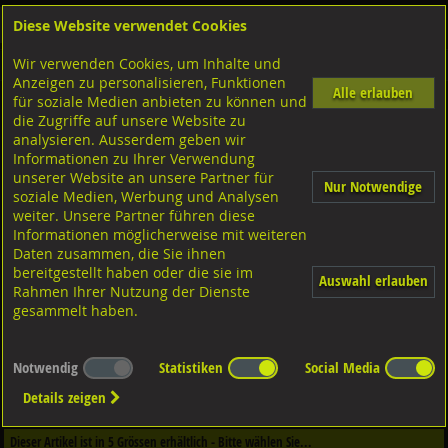
Diese Website verwendet Cookies
Anmelden
Warenkorb
Wir verwenden Cookies, um Inhalte und
Shop
Muttern Innengewinde
Anzeigen zu personalisieren, Funktionen
Alle erlauben
für soziale Medien anbieten zu können und
Aufhängeösen
die Zugriffe auf unsere Website zu
Stahl verzinkt, Nr.708
analysieren. Ausserdem geben wir
Informationen zu Ihrer Verwendung
unserer Website an unsere Partner für
Nur Notwendige
soziale Medien, Werbung und Analysen
weiter. Unsere Partner führen diese
Informationen möglicherweise mit weiteren
Daten zusammen, die Sie ihnen
bereitgestellt haben oder die sie im
Auswahl erlauben
Rahmen Ihrer Nutzung der Dienste
gesammelt haben.
Notwendig
Statistiken
Social Media
Dieser Artikel ist in
1
Qualitäten erhältlich - Bitte wählen Sie...
Details zeigen
Qualität / Oberfläche
Dieser Artikel ist in
5
Grössen erhältlich - Bitte wählen Sie...