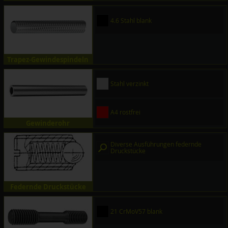
4.6 Stahl blank
Trapez-Gewindespindeln
Stahl verzinkt
A4 rostfrei
Gewinderohr
Diverse Ausführungen federnde
Druckstücke
Federnde Druckstücke
21 CrMoV57 blank