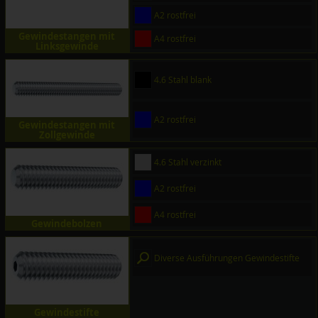
A2 rostfrei
Gewindestangen mit
A4 rostfrei
Linksgewinde
4.6 Stahl blank
A2 rostfrei
Gewindestangen mit
Zollgewinde
4.6 Stahl verzinkt
A2 rostfrei
A4 rostfrei
Gewindebolzen
Diverse Ausführungen Gewindestifte
Gewindestifte