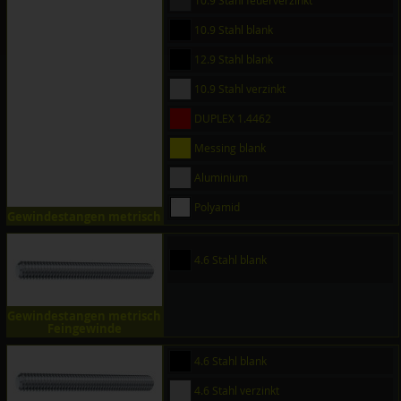
10.9 Stahl feuerverzinkt
10.9 Stahl blank
12.9 Stahl blank
10.9 Stahl verzinkt
DUPLEX 1.4462
Messing blank
Aluminium
Polyamid
Gewindestangen metrisch
4.6 Stahl blank
Gewindestangen metrisch
Feingewinde
4.6 Stahl blank
4.6 Stahl verzinkt