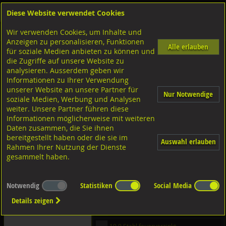
Diese Website verwendet Cookies
Anmelden
Warenkorb
Wir verwenden Cookies, um Inhalte und
Shop
Schrauben
Anzeigen zu personalisieren, Funktionen
Alle erlauben
für soziale Medien anbieten zu können und
Gewindestangen-Stifte-Federnde Druckstücke
die Zugriffe auf unsere Website zu
analysieren. Ausserdem geben wir
4.6 Stahl verzinkt
Informationen zu Ihrer Verwendung
unserer Website an unsere Partner für
Nur Notwendige
4.6 Stahl blank
soziale Medien, Werbung und Analysen
weiter. Unsere Partner führen diese
4.6 Stahl feuerverzinkt
Informationen möglicherweise mit weiteren
A2 rostfrei
Daten zusammen, die Sie ihnen
bereitgestellt haben oder die sie im
Auswahl erlauben
A4 rostfrei
Rahmen Ihrer Nutzung der Dienste
gesammelt haben.
A4-80 rostfrei
8.8 Stahl verzinkt
Notwendig
Statistiken
Social Media
8.8 Stahl blank
Details zeigen
8.8 Stahl feuerverzinkt