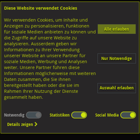
Diese Website verwendet Cookies
Anmelden
Warenkorb
Wir verwenden Cookies, um Inhalte und
Shop
Geländerzubehör
Chromstahlseile - Zubehör
Anzeigen zu personalisieren, Funktionen
Chromstahlseile u. div. Zubehör
Alle erlauben
für soziale Medien anbieten zu können und
die Zugriffe auf unsere Website zu
Gabeln
analysieren. Ausserdem geben wir
Informationen zu Ihrer Verwendung
unserer Website an unsere Partner für
Nur Notwendige
soziale Medien, Werbung und Analysen
weiter. Unsere Partner führen diese
Informationen möglicherweise mit weiteren
Daten zusammen, die Sie ihnen
Diverse Ausführungen Gabeln
bereitgestellt haben oder die sie im
Auswahl erlauben
Rahmen Ihrer Nutzung der Dienste
gesammelt haben.
Notwendig
Statistiken
Social Media
Details zeigen