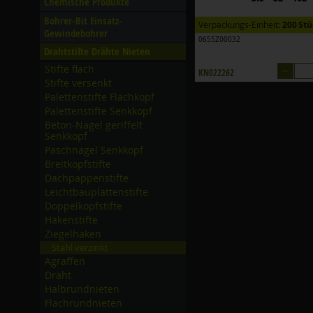
Chemische Produkte
Bohrer-Bit Einsatz-
Verpackungs-Einheit:
200 Stü
Gewindebohrer
0655Z00032
Drahtstifte Drähte Nieten
–
Stifte flach
KN022262
Stifte versenkt
Palettenstifte Flachkopf
Palettenstifte Senkkopf
Beton-Nägel geriffelt
Senkkopf
Paschnägel Senkkopf
Breitkopfstifte
Dachpappenstifte
Leichtbauplattenstifte
Doppelkopfstifte
Hakenstifte
Ziegelhaken
Stahl verzinkt
Agraffen
Draht
Halbrundnieten
Flachrundnieten