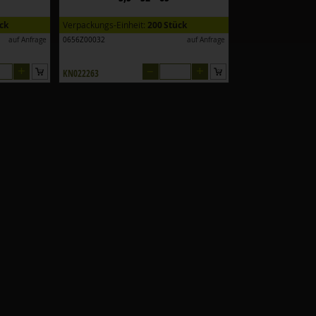
ck
Verpackungs-Einheit:
200 Stück
auf Anfrage
0656Z00032
auf Anfrage
+
–
+
KN022263