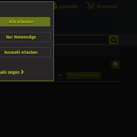
Anmelden
Warenkorb
Alle erlauben
Nur Notwendige
Auswahl erlauben
ails zeigen
Filter zurücksetzen