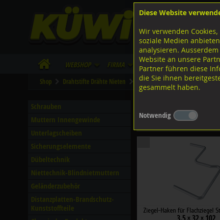
Diese Website verwend
F
Lagerstrasse 8
8953 Dietikon
Wir verwenden Cookies, 
I
Tel.
043 455 20 30
soziale Medien anbieten
analysieren. Ausserdem
Website an unsere Partn
WebShop
Firma
Lieferinfo
Infos/Dow
Partner führen diese I
die Sie ihnen bereitges
Shop
Drahtstifte Drähte Nieten
Ziegelhaken
Stahl verzinkt
gesammelt haben.
Stahl verzinkt
Schrauben
Notwendig
Muttern Innengewinde
Filter nach Dimensionen
Unterlagscheiben
Sicherungselemente
Dübeltechnik
Niettechnik-Blindnietmuttern
Geländerzubehör
Distanzplatten-Brandschutz-
Kunststoffteile
Ziegel-Haken für Flachziegel St
3.5 × 32 × 102