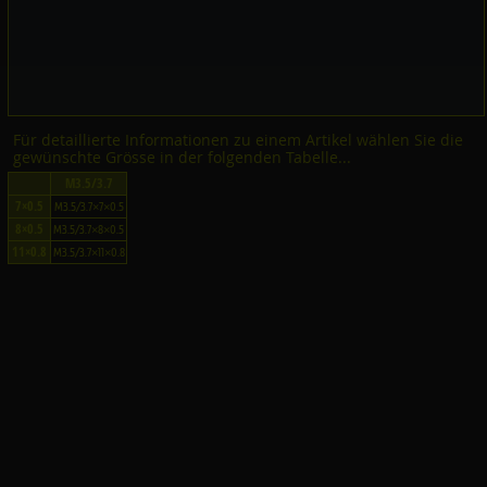
Für detaillierte Informationen zu einem Artikel wählen Sie die
gewünschte Grösse in der folgenden Tabelle...
M3.5/3.7
7×0.5
M3.5/3.7×7×0.5
8×0.5
M3.5/3.7×8×0.5
11×0.8
M3.5/3.7×11×0.8