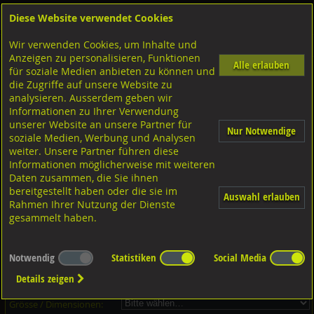
Diese Website verwendet Cookies
Anmelden
Warenkorb
Wir verwenden Cookies, um Inhalte und
Shop
Unterlagscheiben
Diverse Unterlagscheiben nach Grösse
Stahl verzinkt
Anzeigen zu personalisieren, Funktionen
Alle erlauben
für soziale Medien anbieten zu können und
Unterlagscheiben, Stahl verzinkt
die Zugriffe auf unsere Website zu
analysieren. Ausserdem geben wir
Informationen zu Ihrer Verwendung
unserer Website an unsere Partner für
Nur Notwendige
soziale Medien, Werbung und Analysen
weiter. Unsere Partner führen diese
Informationen möglicherweise mit weiteren
Daten zusammen, die Sie ihnen
bereitgestellt haben oder die sie im
Auswahl erlauben
Rahmen Ihrer Nutzung der Dienste
gesammelt haben.
Dieser Artikel ist in 3 Grössen erhältlich - Bitte wählen Sie...
Notwendig
Statistiken
Social Media
Artikel-Nr.:
...
Details zeigen
Verpackungs-Einheit:
...
Grösse / Dimensionen: