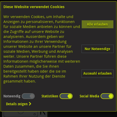
Diese Website verwendet Cookies
Anmelden
Warenkorb
Wir verwenden Cookies, um Inhalte und
Shop
Geländerzubehör
Auflagebleche
Anzeigen zu personalisieren, Funktionen
Alle erlauben
für soziale Medien anbieten zu können und
CNS 1.4301
die Zugriffe auf unsere Website zu
analysieren. Ausserdem geben wir
Diverse Ausführungen Auflageblech
Informationen zu Ihrer Verwendung
breit
unserer Website an unsere Partner für
Nur Notwendige
soziale Medien, Werbung und Analysen
weiter. Unsere Partner führen diese
Informationen möglicherweise mit weiteren
breite Ausführung
Daten zusammen, die Sie ihnen
bereitgestellt haben oder die sie im
Auswahl erlauben
Diverse Ausführungen schmal
Rahmen Ihrer Nutzung der Dienste
gesammelt haben.
schmale Ausführung
Notwendig
Statistiken
Social Media
Details zeigen
Diverse Ausführungen schmal mit
Zentrumsloch