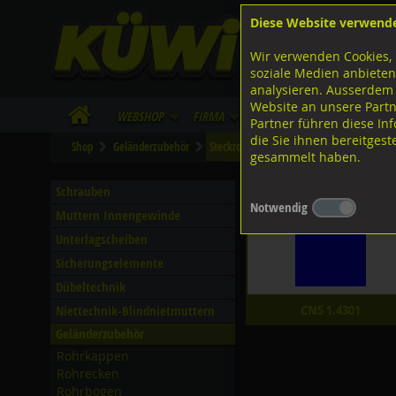
Diese Website verwend
F
Lagerstrasse 8
8953 Dietikon
Wir verwenden Cookies, 
I
Tel.
043 455 20 30
soziale Medien anbieten
analysieren. Ausserdem
Website an unsere Partn
WebShop
Firma
Lieferinfo
Infos/Dow
Partner führen diese I
die Sie ihnen bereitges
Shop
Geländerzubehör
Steckrohrwinkel
gesammelt haben.
Steckrohrwinkel
Schrauben
Notwendig
Muttern Innengewinde
Unterlagscheiben
Sicherungselemente
Dübeltechnik
Niettechnik-Blindnietmuttern
CNS 1.4301
Geländerzubehör
Rohrkappen
Rohrecken
Rohrbogen