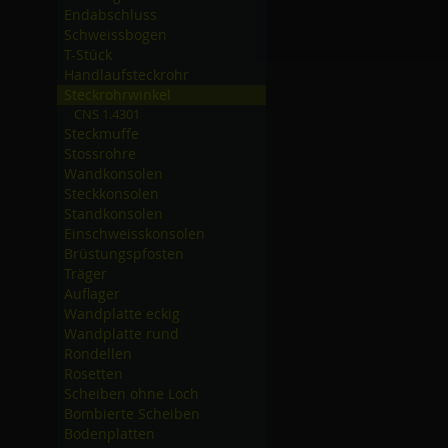
Endabschluss
Schweissbogen
T-Stück
Handlaufsteckrohr
Steckrohrwinkel
CNS 1.4301
Steckmuffe
Stossrohre
Wandkonsolen
Steckkonsolen
Standkonsolen
Einschweisskonsolen
Brüstungspfosten
Träger
Auflager
Wandplatte eckig
Wandplatte rund
Rondellen
Rosetten
Scheiben ohne Loch
Bombierte Scheiben
Bodenplatten