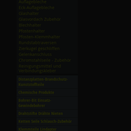
Auflagebleche
Eck-Auflagebleche
Glashalter
Glasvordach Zubehör
Blechhalter
Pfostenhalter
Pfosten-Klemmhalter
Rundstabtraversen
Zierkugel geschliffen
Gelenkanschluss
Chromstahlseile - Zubehör
Reinigungsmittel und
Verbindungskleber
Distanzplatten-Brandschutz-
Kunststoffteile
Chemische Produkte
Bohrer-Bit Einsatz-
Gewindebohrer
Drahtstifte Drähte Nieten
Ketten Seile Schlauch-Zubehör
Klemmteile Lindapter