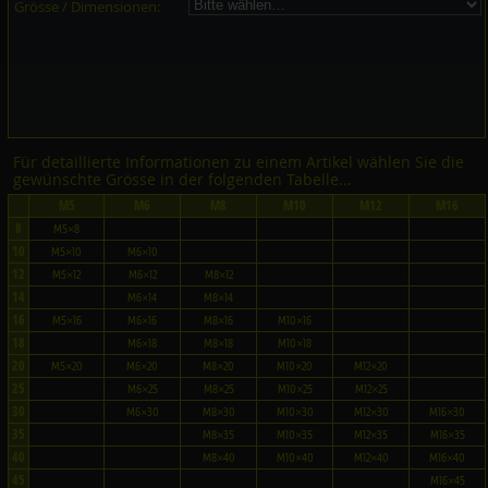
Grösse / Dimensionen:
Für detaillierte Informationen zu einem Artikel wählen Sie die
gewünschte Grösse in der folgenden Tabelle...
M5
M6
M8
M10
M12
M16
8
M5×8
10
M5×10
M6×10
12
M5×12
M6×12
M8×12
14
M6×14
M8×14
16
M5×16
M6×16
M8×16
M10×16
18
M6×18
M8×18
M10×18
20
M5×20
M6×20
M8×20
M10×20
M12×20
25
M6×25
M8×25
M10×25
M12×25
30
M6×30
M8×30
M10×30
M12×30
M16×30
35
M8×35
M10×35
M12×35
M16×35
40
M8×40
M10×40
M12×40
M16×40
45
M16×45