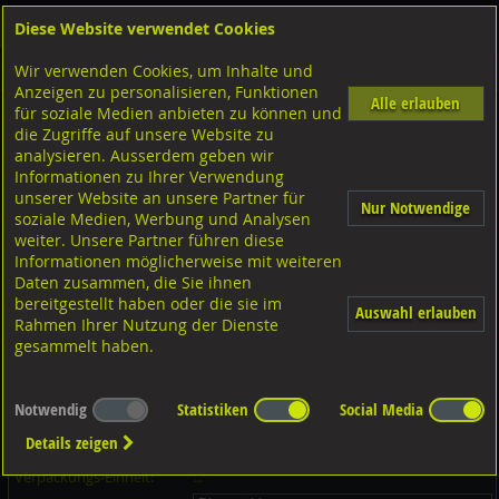
Diese Website verwendet Cookies
Anmelden
Warenkorb
Wir verwenden Cookies, um Inhalte und
Shop
Schrauben
Aussensechskant
Sperrzahnschrauben
Anzeigen zu personalisieren, Funktionen
Alle erlauben
für soziale Medien anbieten zu können und
Sperrzahnschrauben Verbus Tensilok, Art.12302Z mit Bund K:90
die Zugriffe auf unsere Website zu
schwarz
analysieren. Ausserdem geben wir
Informationen zu Ihrer Verwendung
unserer Website an unsere Partner für
Nur Notwendige
soziale Medien, Werbung und Analysen
weiter. Unsere Partner führen diese
Informationen möglicherweise mit weiteren
Daten zusammen, die Sie ihnen
bereitgestellt haben oder die sie im
Auswahl erlauben
Rahmen Ihrer Nutzung der Dienste
gesammelt haben.
Notwendig
Statistiken
Social Media
Dieser Artikel ist in 42 Grössen erhältlich - Bitte wählen Sie...
Details zeigen
Artikel-Nr.:
...
Verpackungs-Einheit:
...