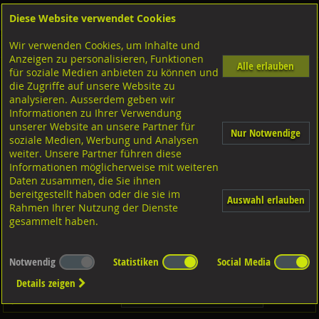
Diese Website verwendet Cookies
Anmelden
Warenkorb
Wir verwenden Cookies, um Inhalte und
Shop
Unterlagscheiben
Diverse Unterlagscheiben nach DIN
Diverse Ausführungen
Anzeigen zu personalisieren, Funktionen
Alle erlauben
für soziale Medien anbieten zu können und
DIN 7349 für Schrauben m. schweren Spannstiften
die Zugriffe auf unsere Website zu
Stahl verzinkt,
analysieren. Ausserdem geben wir
DIN7349
Informationen zu Ihrer Verwendung
unserer Website an unsere Partner für
Nur Notwendige
soziale Medien, Werbung und Analysen
weiter. Unsere Partner führen diese
Informationen möglicherweise mit weiteren
Daten zusammen, die Sie ihnen
bereitgestellt haben oder die sie im
Auswahl erlauben
Rahmen Ihrer Nutzung der Dienste
gesammelt haben.
Notwendig
Statistiken
Social Media
Dieser Artikel ist in
3
Qualitäten erhältlich - Bitte wählen Sie...
Details zeigen
Qualität / Oberfläche