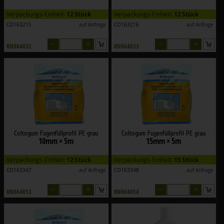
Verpackungs-Einheit:
12 Stück
Verpackungs-Einheit:
12 Stück
CO163215
auf Anfrage
CO163216
auf Anfrage
–
+
–
+
KN064032
KN064033
Coltogum Fugenfüllprofil PE grau
Coltogum Fugenfüllprofil PE grau
10mm × 5m
15mm × 5m
Verpackungs-Einheit:
12 Stück
Verpackungs-Einheit:
15 Stück
CO163347
auf Anfrage
CO163348
auf Anfrage
–
+
–
+
KN064053
KN064054