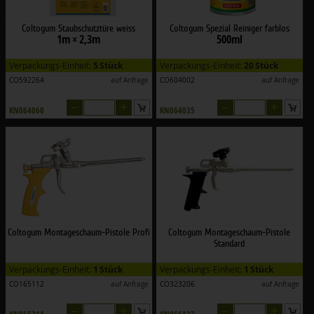
Coltogum Staubschutztüre weiss
Coltogum Spezial Reiniger farblos
1m × 2,3m
500ml
Verpackungs-Einheit:
5 Stück
Verpackungs-Einheit:
20 Stück
CO592264
auf Anfrage
CO604002
auf Anfrage
–
+
–
+
KN064060
KN064035
Coltogum Montageschaum-Pistole Profi
Coltogum Montageschaum-Pistole
Standard
Verpackungs-Einheit:
1 Stück
Verpackungs-Einheit:
1 Stück
CO165112
auf Anfrage
CO323206
auf Anfrage
–
+
–
+