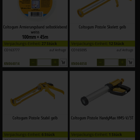
Coltogum Armierungsband selbstklebend
Coltogum Pistole Skelett gelb
weiss
100mm × 45m
Verpackungs-Einheit:
27 Stück
Verpackungs-Einheit:
12 Stück
CO163777
auf Anfrage
CO165095
auf Anfrage
–
+
–
+
KN064014
KN064058
Coltogum Pistole Stabil gelb
Coltogum Pistole HandyMax HMS-V/3T
Verpackungs-Einheit:
6 Stück
Verpackungs-Einheit:
1 Stück