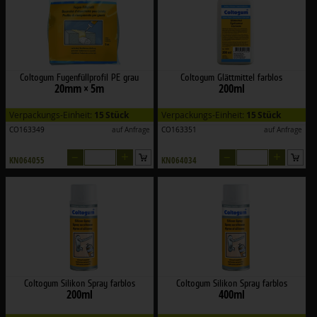
Coltogum Fugenfüllprofil PE grau
Coltogum Glättmittel farblos
20mm × 5m
200ml
Verpackungs-Einheit:
15 Stück
Verpackungs-Einheit:
15 Stück
CO163349
auf Anfrage
CO163351
auf Anfrage
–
+
–
+
KN064055
KN064034
Coltogum Silikon Spray farblos
Coltogum Silikon Spray farblos
200ml
400ml