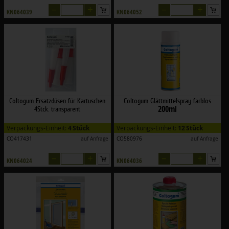
–
+
–
+
KN064039
KN064052
Coltogum Ersatzdüsen für Kartuschen
Coltogum Glättmittelspray farblos
200ml
4Stck. transparent
Verpackungs-Einheit:
4 Stück
Verpackungs-Einheit:
12 Stück
CO417431
auf Anfrage
CO580976
auf Anfrage
–
+
–
+
KN064024
KN064036