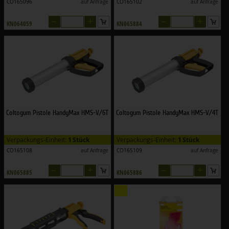
CO165096
auf Anfrage
CO165102
auf Anfrage
–
+
–
+
KN064059
KN065884
Coltogum Pistole HandyMax HMS-V/6T
Coltogum Pistole HandyMax HMS-V/4T
Verpackungs-Einheit:
1 Stück
Verpackungs-Einheit:
1 Stück
CO165108
auf Anfrage
CO165109
auf Anfrage
–
+
–
+
KN065885
KN065886