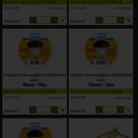
Verpackungs-Einheit:
12 Stück
Verpackungs-Einheit:
12 Stück
CO163439
auf Anfrage
CO163440
auf Anfrage
–
+
–
+
KN064037
KN064038
Coltogum Armierungsband selbstklebend
Coltogum Armierungsband selbstklebend
weiss
weiss
48mm × 90m
150mm × 23m
Verpackungs-Einheit:
24 Stück
Verpackungs-Einheit:
12 Stück
CO163773
auf Anfrage
CO163775
auf Anfrage
–
+
–
+
KN064015
KN066134