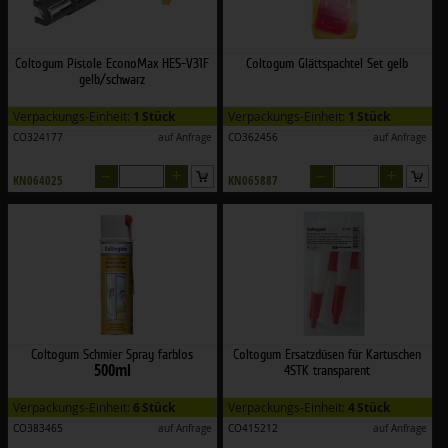
Coltogum Pistole EconoMax HES-V31F
Coltogum Glättspachtel Set gelb
gelb/schwarz
Verpackungs-Einheit:
1 Stück
Verpackungs-Einheit:
1 Stück
CO324177
auf Anfrage
CO362456
auf Anfrage
–
+
–
+
KN064025
KN065887
Coltogum Schmier Spray farblos
Coltogum Ersatzdüsen für Kartuschen
500ml
4STK transparent
Verpackungs-Einheit:
6 Stück
Verpackungs-Einheit:
4 Stück
CO383465
auf Anfrage
CO415212
auf Anfrage