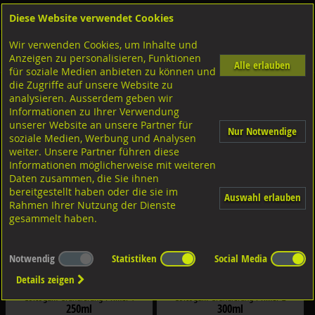
Diese Website verwendet Cookies
Anmelden
Warenkorb
Wir verwenden Cookies, um Inhalte und
Shop
Chemische Produkte
Coltogum Dichten/Schäumen/Kleben
Anzeigen zu personalisieren, Funktionen
Diverse Produkte Coltogum
Alle erlauben
für soziale Medien anbieten zu können und
die Zugriffe auf unsere Website zu
Zubehör
analysieren. Ausserdem geben wir
Informationen zu Ihrer Verwendung
Filter nach Dimensionen:
unserer Website an unsere Partner für
×
Nur Notwendige
soziale Medien, Werbung und Analysen
weiter. Unsere Partner führen diese
Informationen möglicherweise mit weiteren
Filter zurücksetzen
Daten zusammen, die Sie ihnen
bereitgestellt haben oder die sie im
Auswahl erlauben
Rahmen Ihrer Nutzung der Dienste
gesammelt haben.
Notwendig
Statistiken
Social Media
Details zeigen
Coltogum Grundierung Primer 1
Coltogum Grundierung Primer 2
250ml
300ml