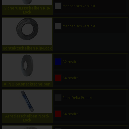
mechanisch verzinkt
Sicherungsscheiben Rip-
Lock
mechanisch verzinkt
Kontaktscheiben Rip-Lock
A2 rostfrei
A4 rostfrei
AFNOR-Kontaktscheiben
Stahl Delta Protekt
A4 rostfrei
Arretierscheiben Nord-
Lock