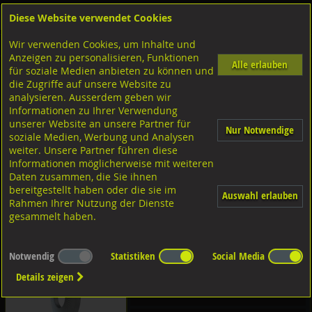
Diese Website verwendet Cookies
Anmelden
Warenkorb
Wir verwenden Cookies, um Inhalte und
Shop
Sicherungselemente
Sperrkant- u. Sicherungsscheiben
Anzeigen zu personalisieren, Funktionen
Alle erlauben
für soziale Medien anbieten zu können und
Diverse Ausführungen
die Zugriffe auf unsere Website zu
analysieren. Ausserdem geben wir
Informationen zu Ihrer Verwendung
Stahl zinklammelenbeschichtet
unserer Website an unsere Partner für
Nur Notwendige
soziale Medien, Werbung und Analysen
weiter. Unsere Partner führen diese
A4 rostfrei
Informationen möglicherweise mit weiteren
Sperrkantscheiben
Daten zusammen, die Sie ihnen
bereitgestellt haben oder die sie im
Stahl verzinkt
Auswahl erlauben
Rahmen Ihrer Nutzung der Dienste
gesammelt haben.
A2 rostfrei
Stahl blank
Schnorr Scheiben
Notwendig
Statistiken
Social Media
Details zeigen
A2 rostfrei