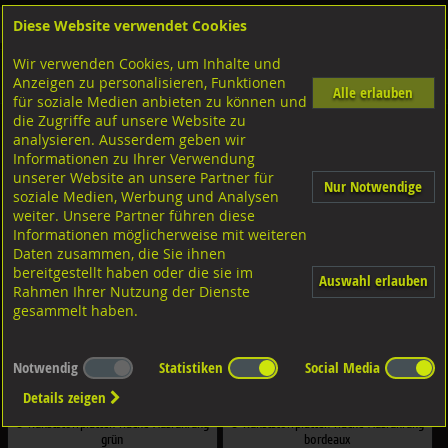
Diese Website verwendet Cookies
Anmelden
Warenkorb
Wir verwenden Cookies, um Inhalte und
Shop
Distanzplatten-Brandschutz-Kunststoffteile
U-Kunststoffplatten nicht steckbar
Anzeigen zu personalisieren, Funktionen
U-Kunststoffplatten farbig
Alle erlauben
für soziale Medien anbieten zu können und
die Zugriffe auf unsere Website zu
Abmessung: 45x60
analysieren. Ausserdem geben wir
Informationen zu Ihrer Verwendung
Filter nach Dimensionen:
unserer Website an unsere Partner für
×
×
Nur Notwendige
soziale Medien, Werbung und Analysen
weiter. Unsere Partner führen diese
Informationen möglicherweise mit weiteren
Filter zurücksetzen
Daten zusammen, die Sie ihnen
bereitgestellt haben oder die sie im
Auswahl erlauben
Rahmen Ihrer Nutzung der Dienste
gesammelt haben.
Notwendig
Statistiken
Social Media
Details zeigen
U-Kunststoffplatten flache Ausführung
U-Kunststoffplatten flache Ausführung
grün
bordeaux