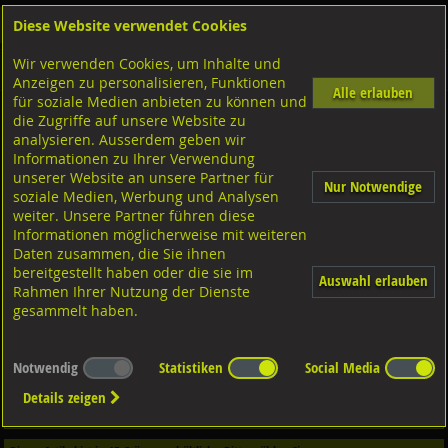
Diese Website verwendet Cookies
Anmelden
Warenkorb
Wir verwenden Cookies, um Inhalte und
Shop
Sicherungselemente
Klemmscheiben-Sicherungsringe
Diverse Ausführungen
Anzeigen zu personalisieren, Funktionen
Alle erlauben
für soziale Medien anbieten zu können und
die Zugriffe auf unsere Website zu
Klemmscheiben
FST schwarz,
analysieren. Ausserdem geben wir
Informationen zu Ihrer Verwendung
unserer Website an unsere Partner für
Nur Notwendige
soziale Medien, Werbung und Analysen
weiter. Unsere Partner führen diese
Informationen möglicherweise mit weiteren
Daten zusammen, die Sie ihnen
bereitgestellt haben oder die sie im
Auswahl erlauben
Rahmen Ihrer Nutzung der Dienste
gesammelt haben.
Notwendig
Statistiken
Social Media
Dieser Artikel ist in
1
Qualitäten erhältlich - Bitte wählen Sie...
Details zeigen
Qualität / Oberfläche