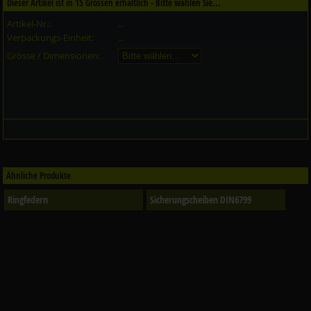
Dieser Artikel ist in
15
Grössen erhältlich - Bitte wählen Sie...
Artikel-Nr.:
...
Verpackungs-Einheit:
...
Grösse / Dimensionen:
Ähnliche Produkte
Ringfedern
Sicherungscheiben DIN6799