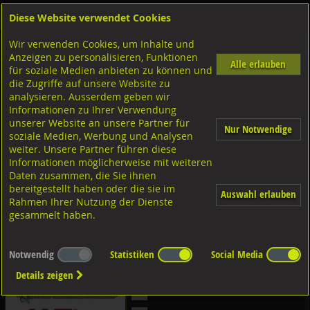
Diese Website verwendet Cookies
Anmelden
Warenkorb
Wir verwenden Cookies, um Inhalte und
Shop
Dübeltechnik
Verbundankersysteme
Anzeigen zu personalisieren, Funktionen
Alle erlauben
für soziale Medien anbieten zu können und
Diverse Ausführungen Verbundankersysteme
die Zugriffe auf unsere Website zu
analysieren. Ausserdem geben wir
Informationen zu Ihrer Verwendung
MKT Patrone V-P
unserer Website an unsere Partner für
Nur Notwendige
soziale Medien, Werbung und Analysen
weiter. Unsere Partner führen diese
Informationen möglicherweise mit weiteren
Verbundankerpatronen
Daten zusammen, die Sie ihnen
bereitgestellt haben oder die sie im
RM II
Auswahl erlauben
Rahmen Ihrer Nutzung der Dienste
gesammelt haben.
FHB II P
FHB II PF
Notwendig
Statistiken
Social Media
RSB
Verbundankerpatronen
Details zeigen
Stahl verzinkt