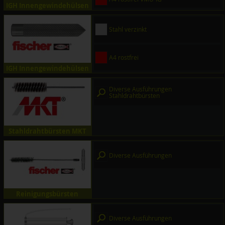
IGH Innengewindehülsen
Stahl verzinkt
A4 rostfrei
IGH Innengewindehülsen
Diverse Ausführungen
Stahldrahtbürsten
Stahldrahtbürsten MKT
Diverse Ausführungen
Reinigungsbürsten
Diverse Ausführungen