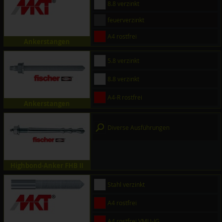
8.8 verzinkt
feuerverzinkt
A4 rostfrei
Ankerstangen
5.8 verzinkt
8.8 verzinkt
A4-R rostfrei
Ankerstangen
Diverse Ausführungen
Highbond-Anker FHB II
Stahl verzinkt
A4 rostfrei
A4 rostfrei VMU-IG