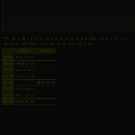
Für detaillierte Informationen zu einem Artikel wählen Sie die
gewünschte Grösse in der folgenden Tabelle...
M5/5.3
M5/5.5
9×1.0
M5/5.3×9×1.0
10×1.0
M5/5.3×10×1.0
15×1.2
M5/5.3×15×1.2
15×2.0
M5/5.3×15×2.0
18×2.0
M5/5.5×18×2.0
20×1.5
M5/5.3×20×1.5
25×1.5
M5/5.3×25×1.5
30×1.5
M5/5.3×30×1.5