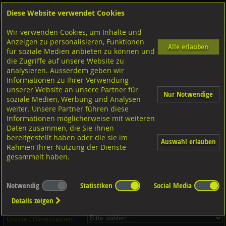
Diese Website verwendet Cookies
Anmelden
Warenkorb
Wir verwenden Cookies, um Inhalte und
Shop
Unterlagscheiben
Diverse Unterlagscheiben nach Grösse
A2 rostfrei
Anzeigen zu personalisieren, Funktionen
Alle erlauben
für soziale Medien anbieten zu können und
Unterlagscheiben, A2 rostfrei
die Zugriffe auf unsere Website zu
analysieren. Ausserdem geben wir
Informationen zu Ihrer Verwendung
unserer Website an unsere Partner für
Nur Notwendige
soziale Medien, Werbung und Analysen
weiter. Unsere Partner führen diese
Informationen möglicherweise mit weiteren
Daten zusammen, die Sie ihnen
bereitgestellt haben oder die sie im
Auswahl erlauben
Rahmen Ihrer Nutzung der Dienste
gesammelt haben.
Dieser Artikel ist in 8 Grössen erhältlich - Bitte wählen Sie...
Notwendig
Statistiken
Social Media
Artikel-Nr.:
...
Details zeigen
Verpackungs-Einheit:
...
Grösse / Dimensionen: