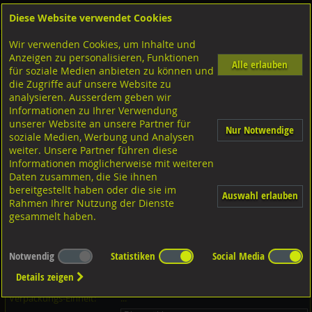
Diese Website verwendet Cookies
Anmelden
Warenkorb
Wir verwenden Cookies, um Inhalte und
Shop
Unterlagscheiben
Scheiben ohne Loch
Anzeigen zu personalisieren, Funktionen
Alle erlauben
für soziale Medien anbieten zu können und
Scheiben ohne Loch geschliffen, Art.1512B A2 rostfrei, einseitig
die Zugriffe auf unsere Website zu
folienb.
analysieren. Ausserdem geben wir
Informationen zu Ihrer Verwendung
unserer Website an unsere Partner für
Nur Notwendige
soziale Medien, Werbung und Analysen
weiter. Unsere Partner führen diese
Informationen möglicherweise mit weiteren
Daten zusammen, die Sie ihnen
bereitgestellt haben oder die sie im
Auswahl erlauben
Rahmen Ihrer Nutzung der Dienste
gesammelt haben.
Notwendig
Statistiken
Social Media
Dieser Artikel ist in 56 Grössen erhältlich - Bitte wählen Sie...
Details zeigen
Artikel-Nr.:
...
Verpackungs-Einheit:
...