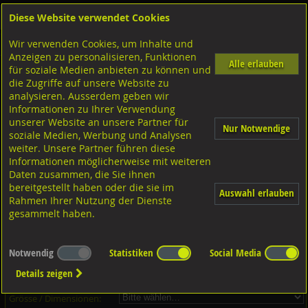
Diese Website verwendet Cookies
Anmelden
Warenkorb
Wir verwenden Cookies, um Inhalte und
Shop
Unterlagscheiben
Diverse Unterlagscheiben nach Grösse
Stahl verzinkt
Anzeigen zu personalisieren, Funktionen
Alle erlauben
für soziale Medien anbieten zu können und
Unterlagscheiben, Stahl verzinkt
die Zugriffe auf unsere Website zu
analysieren. Ausserdem geben wir
Informationen zu Ihrer Verwendung
unserer Website an unsere Partner für
Nur Notwendige
soziale Medien, Werbung und Analysen
weiter. Unsere Partner führen diese
Informationen möglicherweise mit weiteren
Daten zusammen, die Sie ihnen
bereitgestellt haben oder die sie im
Auswahl erlauben
Rahmen Ihrer Nutzung der Dienste
gesammelt haben.
Dieser Artikel ist in 14 Grössen erhältlich - Bitte wählen Sie...
Notwendig
Statistiken
Social Media
Artikel-Nr.:
...
Details zeigen
Verpackungs-Einheit:
...
Grösse / Dimensionen: