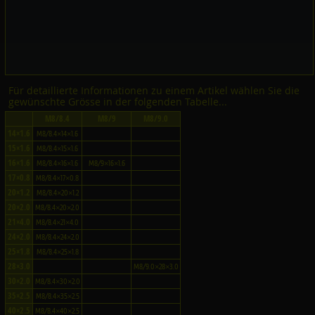
Für detaillierte Informationen zu einem Artikel wählen Sie die
gewünschte Grösse in der folgenden Tabelle...
M8/8.4
M8/9
M8/9.0
14×1.6
M8/8.4×14×1.6
15×1.6
M8/8.4×15×1.6
16×1.6
M8/8.4×16×1.6
M8/9×16×1.6
17×0.8
M8/8.4×17×0.8
20×1.2
M8/8.4×20×1.2
20×2.0
M8/8.4×20×2.0
21×4.0
M8/8.4×21×4.0
24×2.0
M8/8.4×24×2.0
25×1.8
M8/8.4×25×1.8
28×3.0
M8/9.0×28×3.0
30×2.0
M8/8.4×30×2.0
35×2.5
M8/8.4×35×2.5
40×2.5
M8/8.4×40×2.5