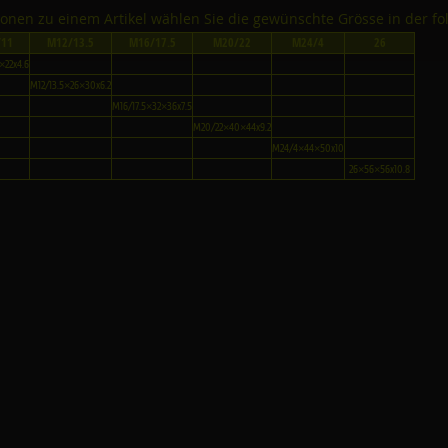
tionen zu einem Artikel wählen Sie die gewünschte Grösse in der fo
/11
M12/13.5
M16/17.5
M20/22
M24/4
26
×22x4.6
M12/13.5×26×30x6.2
M16/17.5×32×36x7.5
M20/22×40×44x9.2
M24/4×44×50x10
26×56×56x10.8