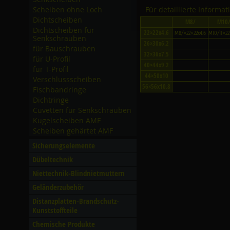
Scheiben ohne Loch
Für detaillierte Informa
Dichtscheiben
M8/
M10
Dichtscheiben für
22×22x4.6
M8/×22×22x4.6
M10/11×22
Senkschrauben
26×30x6.2
für Bauschrauben
32×36x7.5
für U-Profil
40×44x9.2
für T-Profil
44×50x10
Verschlussscheiben
56×56x10.8
Fischbandringe
Dichtringe
Cuvetten für Senkschrauben
Kugelscheiben AMF
Scheiben gehärtet AMF
Sicherungselemente
Dübeltechnik
Niettechnik-Blindnietmuttern
Geländerzubehör
Distanzplatten-Brandschutz-
Kunststoffteile
Chemische Produkte