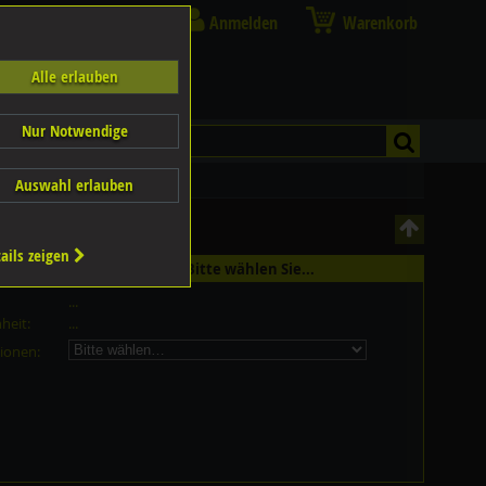
Anmelden
Warenkorb
Alle erlauben
Nur Notwendige
Auswahl erlauben
ails zeigen
st in 7 Grössen erhältlich - Bitte wählen Sie...
...
heit:
...
ionen: