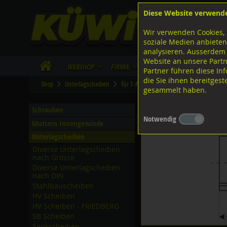
Diese Website verwend
F
Lagerstrasse 8
8953 Dietikon
Wir verwenden Cookies, 
I
Tel.
043 455 20 30
soziale Medien anbieten
analysieren. Ausserdem
Website an unsere Partn
WebShop
Firma
Lieferinfo
Infos/Dow
Partner führen diese I
die Sie ihnen bereitges
Shop
Unterlagscheiben
für T-Profil
A2 rostfrei
gesammelt haben.
Vierkantscheiben für T-P
Schrauben
Notwendig
Muttern Innengewinde
Unterlagscheiben
Diverse Unterlagscheiben
nach Grösse
Diverse Unterlagscheiben
nach DIN
Stahlbauscheiben
HV Scheiben
HV Scheiben - FRIEDBERG
SB Scheiben
Senkscheiben