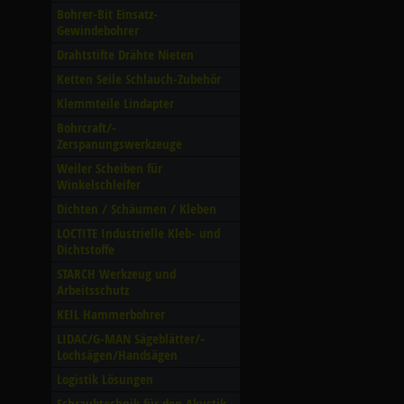
Bohrer-Bit Einsatz-
Gewindebohrer
Drahtstifte Drähte Nieten
Ketten Seile Schlauch-Zubehör
Klemmteile Lindapter
Bohrcraft/­
Zerspanungswerkzeuge
Weiler Scheiben für
Winkelschleifer
Dichten /­ Schäumen /­ Kleben
LOCTITE Industrielle Kleb- und
Dichtstoffe
STARCH Werkzeug und
Arbeitsschutz
KEIL Hammerbohrer
LIDAC/­G-MAN Sägeblätter/­
Lochsägen/­Handsägen
Logistik Lösungen
Schraubtechnik für den Akustik-