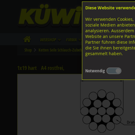
Diese Website verwend
F
Lagerstrasse 8
8953 Dietikon
Wir verwenden Cookies, 
I
Tel.
043 455 20 30
soziale Medien anbieten
analysieren. Ausserdem
Website an unsere Partn
WebShop
Firma
Lieferinfo
Infos/Dow
Partner führen diese I
die Sie ihnen bereitges
Shop
Ketten Seile Schlauch-Zubehör
Drahtseile
Diverse Ausf
gesammelt haben.
1x19 hart
A4 rostfrei,
Notwendig