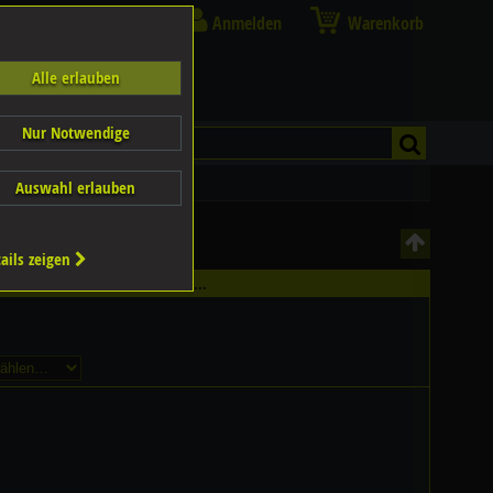
Anmelden
Warenkorb
Alle erlauben
Nur Notwendige
Auswahl erlauben
ails zeigen
hältlich - Bitte wählen Sie...