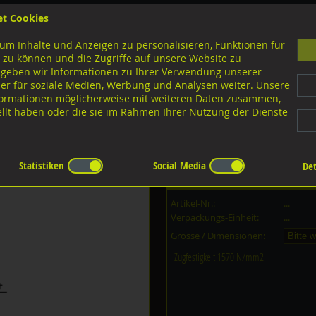
et Cookies
B
um Inhalte und Anzeigen zu personalisieren, Funktionen für
G
 zu können und die Zugriffe auf unsere Website zu
 geben wir Informationen zu Ihrer Verwendung unserer
er für soziale Medien, Werbung und Analysen weiter. Unsere
nloads
nformationen möglicherweise mit weiteren Daten zusammen,
tellt haben oder die sie im Rahmen Ihrer Nutzung der Dienste
ührungen
1x19 hart
Statistiken
Social Media
Det
Dieser Artikel ist in
14
Grössen er
Artikel-Nr.:
...
Verpackungs-Einheit:
...
Grösse / Dimensionen:
Zugfestigkeit 1570 N/mm2