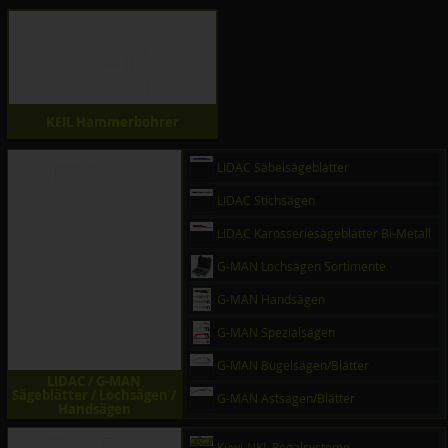
KEIL Hammerbohrer
LIDAC Säbelsägeblätter
LIDAC Stichsägen
LIDAC Karosseriesägeblätter Bi-Metall
G-MAN Lochsägen Sortimente
G-MAN Handsägen
G-MAN Spezialsägen
G-MAN Bügelsägen/Blätter
LIDAC / G-MAN
Sägeblätter / Lochsägen /
G-MAN Astsägen/Blätter
Handsägen
Küwi-NKL Regalsysteme