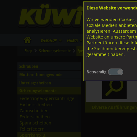
Diese Website verwend
F
Lagerstrasse 8
8953 Dietikon
Wir verwenden Cookies, 
I
Tel.
043 455 20 30
soziale Medien anbieten
analysieren. Ausserdem
Website an unsere Partn
WebShop
Firma
Lieferinfo
Infos/Dow
Partner führen diese I
die Sie ihnen bereitges
Shop
Sicherungselemente
Sperrkant- u. Sicherungsscheiben
gesammelt haben.
Sperrkant- u. Sicherung
Schrauben
Notwendig
Muttern Innengewinde
Unterlagscheiben
Sicherungselemente
Federringe/­Sperrkantringe
Fächerscheiben
Diverse Ausführungen
Zahnscheiben
Federscheiben
Spannscheiben
Tellerfedern
Sperrkant- u.