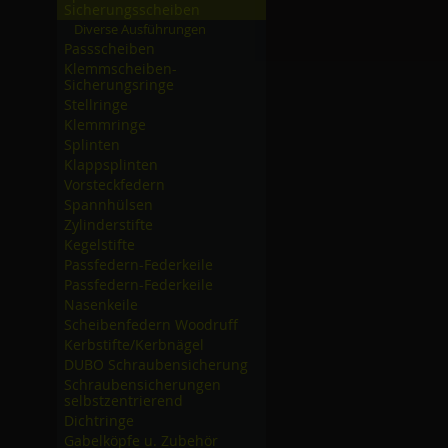
Sicherungsscheiben
Diverse Ausführungen
Passscheiben
Klemmscheiben-
Sicherungsringe
Stellringe
Klemmringe
Splinten
Klappsplinten
Vorsteckfedern
Spannhülsen
Zylinderstifte
Kegelstifte
Passfedern-Federkeile
Passfedern-Federkeile
Nasenkeile
Scheibenfedern Woodruff
Kerbstifte/­Kerbnägel
DUBO Schraubensicherung
Schraubensicherungen
selbstzentrierend
Dichtringe
Gabelköpfe u. Zubehör