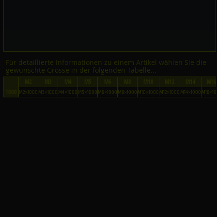
Für detaillierte Informationen zu einem Artikel wählen Sie die
gewünschte Grösse in der folgenden Tabelle...
M2
M3
M4
M5
M6
M8
M10
M12
M14
M16
1000
M2×1000
M3×1000
M4×1000
M5×1000
M6×1000
M8×1000
M10×1000
M12×1000
M14×1000
M16×1