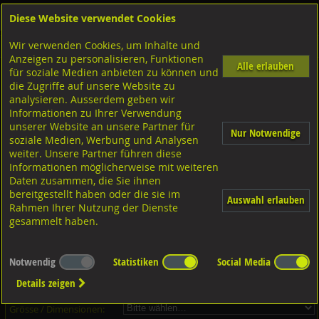
Diese Website verwendet Cookies
Anmelden
Warenkorb
Wir verwenden Cookies, um Inhalte und
Shop
Schrauben
Gewindestangen-Stifte-Federnde Druckstücke
Gewindestangen metrisch
Anzeigen zu personalisieren, Funktionen
Alle erlauben
für soziale Medien anbieten zu können und
Gewindestangen, DIN975 Messing blank
die Zugriffe auf unsere Website zu
analysieren. Ausserdem geben wir
Informationen zu Ihrer Verwendung
unserer Website an unsere Partner für
Nur Notwendige
soziale Medien, Werbung und Analysen
weiter. Unsere Partner führen diese
Informationen möglicherweise mit weiteren
Daten zusammen, die Sie ihnen
bereitgestellt haben oder die sie im
Auswahl erlauben
Rahmen Ihrer Nutzung der Dienste
gesammelt haben.
Dieser Artikel ist in 13 Grössen erhältlich - Bitte wählen Sie...
Notwendig
Statistiken
Social Media
Artikel-Nr.:
...
Details zeigen
Verpackungs-Einheit:
...
Grösse / Dimensionen: