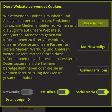
Diese Website verwendet Cookies
Anmelden
Warenkorb
Wir verwenden Cookies, um Inhalte und
Shop
Dübeltechnik
Rahmendübel/Nageldübel
Anzeigen zu personalisieren, Funktionen
Alle erlauben
für soziale Medien anbieten zu können und
Diverse Ausführungen
die Zugriffe auf unsere Website zu
analysieren. Ausserdem geben wir
Informationen zu Ihrer Verwendung
Stahl verzinkt
unserer Website an unsere Partner für
Nur Notwendige
soziale Medien, Werbung und Analysen
weiter. Unsere Partner führen diese
Informationen möglicherweise mit weiteren
Nageldübel
Daten zusammen, die Sie ihnen
bereitgestellt haben oder die sie im
Auswahl erlauben
Diverse Ausführungen Nageldübel
Rahmen Ihrer Nutzung der Dienste
gesammelt haben.
Nageldübel
Notwendig
Statistiken
Social Media
Details zeigen
Diverse Ausführungen
Langschaft-/Rahmendübel