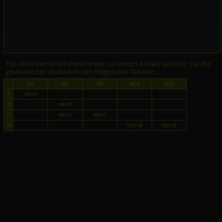
Für detaillierte Informationen zu einem Artikel wählen Sie die
gewünschte Grösse in der folgenden Tabelle...
M5
M6
M8
M10
M12
9
M5×9
10
M6×10
15
M6×15
M8×15
18
M10×18
M12×18