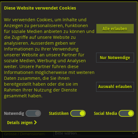
Diese Website verwendet Cookies
Anmelden
Warenkorb
Wir verwenden Cookies, um Inhalte und
Shop
Muttern Innengewinde
Hülsenmuttern Flachkopf m. Innensechskant
Anzeigen zu personalisieren, Funktionen
Alle erlauben
für soziale Medien anbieten zu können und
Hülsenmuttern Flachkopf mit Innensechskant, 1.4305 rostfrei
die Zugriffe auf unsere Website zu
analysieren. Ausserdem geben wir
Informationen zu Ihrer Verwendung
unserer Website an unsere Partner für
Nur Notwendige
soziale Medien, Werbung und Analysen
weiter. Unsere Partner führen diese
Informationen möglicherweise mit weiteren
Daten zusammen, die Sie ihnen
bereitgestellt haben oder die sie im
Auswahl erlauben
Rahmen Ihrer Nutzung der Dienste
gesammelt haben.
Dieser Artikel ist in 6 Grössen erhältlich - Bitte wählen Sie...
Notwendig
Statistiken
Social Media
Artikel-Nr.:
...
Details zeigen
Verpackungs-Einheit:
...
Grösse / Dimensionen: