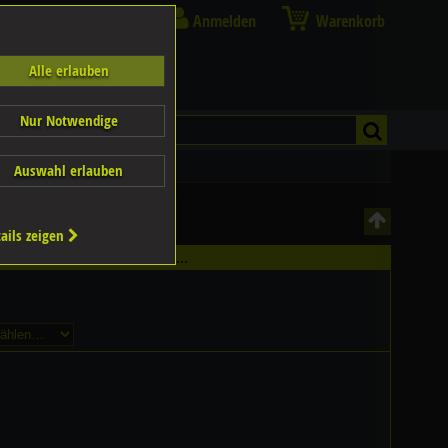
Anmelden
Warenkorb
Alle erlauben
Nur Notwendige
Auswahl erlauben
ails zeigen
hältlich - Bitte wählen Sie...