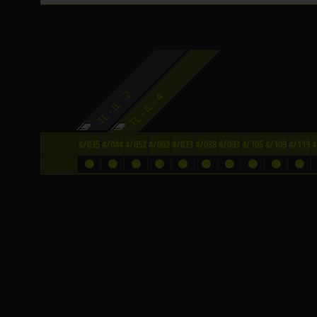
TL - IL - 2
TL - IL - 4
4/035
4/044
4/052
4/062
4/073
4/088
4/093
4/105
4/109
4/119
4