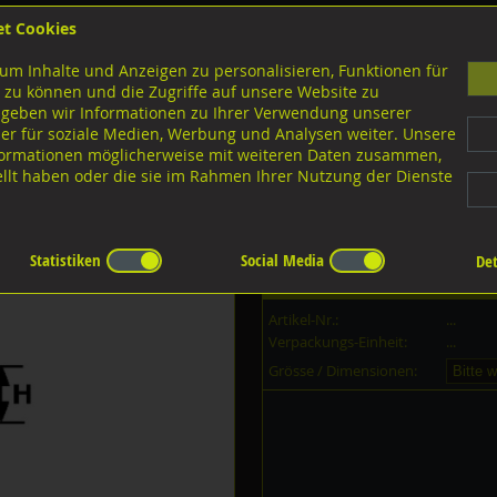
et Cookies
B
um Inhalte und Anzeigen zu personalisieren, Funktionen für
G
 zu können und die Zugriffe auf unsere Website zu
 geben wir Informationen zu Ihrer Verwendung unserer
er für soziale Medien, Werbung und Analysen weiter. Unsere
nloads
nformationen möglicherweise mit weiteren Daten zusammen,
tellt haben oder die sie im Rahmen Ihrer Nutzung der Dienste
Statistiken
Social Media
Det
Dieser Artikel ist in
53
Grössen er
Artikel-Nr.:
...
Verpackungs-Einheit:
...
Grösse / Dimensionen: