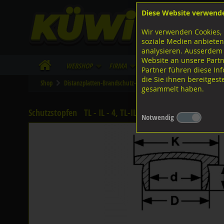
Diese Website verwend
F
Lagerstrasse 8
8953 Dietikon
Wir verwenden Cookies, 
I
Tel.
043 455 20 30
soziale Medien anbieten
analysieren. Ausserdem
Website an unsere Partn
WebShop
Firma
Lieferinfo
Infos/Dow
Partner führen diese I
die Sie ihnen bereitges
Shop
Distanzplatten-Brandschutz-Kunststoffteile
Schutzstopfen
gesammelt haben.
Schutzstopfen
TL - IL - 4, TL-IL-4
Notwendig