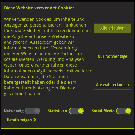
Diese Website verwendet Cookies
Anmelden
Warenkorb
Wir verwenden Cookies, um Inhalte und
Shop
Dübeltechnik
Injektionssysteme
Diverse Ausführungen Injektionssysteme
Anzeigen zu personalisieren, Funktionen
Alle erlauben
für soziale Medien anbieten zu können und
Ankerstangen
die Zugriffe auf unsere Website zu
analysieren. Ausserdem geben wir
Informationen zu Ihrer Verwendung
unserer Website an unsere Partner für
Nur Notwendige
soziale Medien, Werbung und Analysen
weiter. Unsere Partner führen diese
Informationen möglicherweise mit weiteren
Diverse Ausführungen
Daten zusammen, die Sie ihnen
bereitgestellt haben oder die sie im
Auswahl erlauben
Rahmen Ihrer Nutzung der Dienste
gesammelt haben.
Notwendig
Statistiken
Social Media
Details zeigen