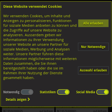
Diese Website verwendet Cookies
Anmelden
Warenkorb
Wir verwenden Cookies, um Inhalte und
Shop
Bohrcraft/Zerspanungswerkzeuge
Kernbohrer
Anzeigen zu personalisieren, Funktionen
Alle erlauben
für soziale Medien anbieten zu können und
Kernbohrer Zubehör
die Zugriffe auf unsere Website zu
analysieren. Ausserdem geben wir
Filter nach Dimensionen:
Informationen zu Ihrer Verwendung
unserer Website an unsere Partner für
Nur Notwendige
Filter zurücksetzen
soziale Medien, Werbung und Analysen
weiter. Unsere Partner führen diese
Informationen möglicherweise mit weiteren
Daten zusammen, die Sie ihnen
bereitgestellt haben oder die sie im
Auswahl erlauben
Rahmen Ihrer Nutzung der Dienste
gesammelt haben.
Notwendig
Statistiken
Social Media
Bohrcraft Auswerfstift für HSS
Bohrcraft Adapter für Kernbohrer
19mm
Kernbohrer HSS
Details zeigen
Verpackungs-Einheit:
1 Stück
Verpackungs-Einheit:
1 Stück
BC19550300025
auf Anfrage
BC19570300001
auf Anfrage