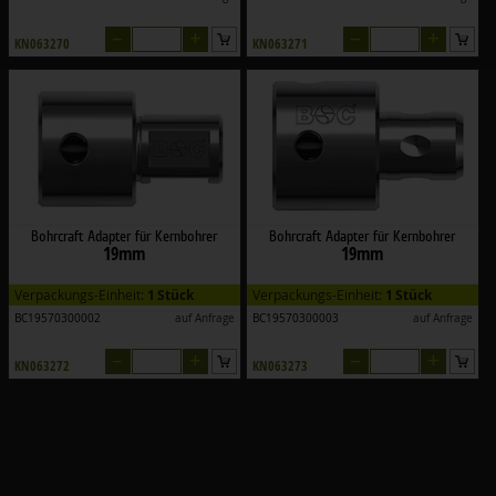
–
+
–
+
KN063270
KN063271
Bohrcraft Adapter für Kernbohrer
Bohrcraft Adapter für Kernbohrer
19mm
19mm
Verpackungs-Einheit:
1 Stück
Verpackungs-Einheit:
1 Stück
BC19570300002
auf Anfrage
BC19570300003
auf Anfrage
–
+
–
+
KN063272
KN063273