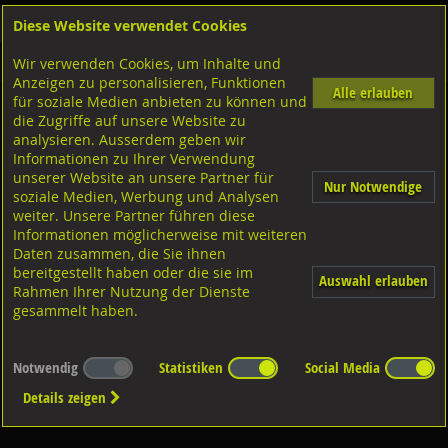
Diese Website verwendet Cookies
Anmelden
Warenkorb
Wir verwenden Cookies, um Inhalte und
Shop
Geländerzubehör
Anzeigen zu personalisieren, Funktionen
Alle erlauben
für soziale Medien anbieten zu können und
Rondellen
die Zugriffe auf unsere Website zu
analysieren. Ausserdem geben wir
2 Senklöcher
Informationen zu Ihrer Verwendung
unserer Website an unsere Partner für
Nur Notwendige
3 Senklöcher
soziale Medien, Werbung und Analysen
weiter. Unsere Partner führen diese
mit gestanzten Befestigungslöchern
Informationen möglicherweise mit weiteren
CNS 1.4301
Daten zusammen, die Sie ihnen
bereitgestellt haben oder die sie im
Auswahl erlauben
Rahmen Ihrer Nutzung der Dienste
gesammelt haben.
Notwendig
Statistiken
Social Media
Stahl S235JR
Details zeigen